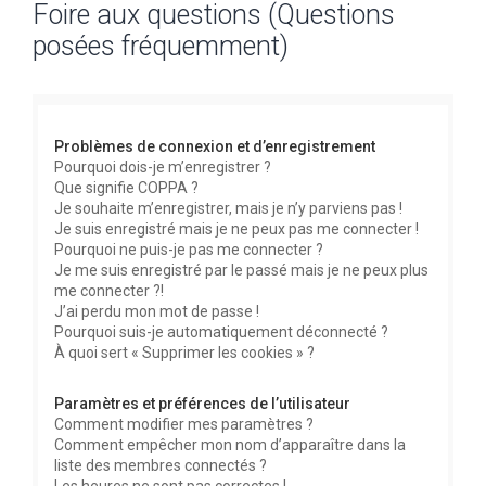
Foire aux questions (Questions
c
posées fréquemment)
h
e
r
c
Problèmes de connexion et d’enregistrement
h
Pourquoi dois-je m’enregistrer ?
Que signifie COPPA ?
e
Je souhaite m’enregistrer, mais je n’y parviens pas !
r
Je suis enregistré mais je ne peux pas me connecter !
Pourquoi ne puis-je pas me connecter ?
Je me suis enregistré par le passé mais je ne peux plus
me connecter ?!
J’ai perdu mon mot de passe !
Pourquoi suis-je automatiquement déconnecté ?
À quoi sert « Supprimer les cookies » ?
Paramètres et préférences de l’utilisateur
Comment modifier mes paramètres ?
Comment empêcher mon nom d’apparaître dans la
liste des membres connectés ?