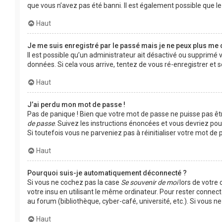
que vous n’avez pas été banni. Il est également possible que le p
Haut
Je me suis enregistré par le passé mais je ne peux plus me 
Il est possible qu’un administrateur ait désactivé ou supprimé 
données. Si cela vous arrive, tentez de vous ré-enregistrer et s
Haut
J’ai perdu mon mot de passe !
Pas de panique ! Bien que votre mot de passe ne puisse pas être
de passe
. Suivez les instructions énoncées et vous devriez po
Si toutefois vous ne parveniez pas à réinitialiser votre mot d
Haut
Pourquoi suis-je automatiquement déconnecté ?
Si vous ne cochez pas la case
Se souvenir de moi
lors de votre
votre insu en utilisant le même ordinateur. Pour rester connec
au forum (bibliothèque, cyber-café, université, etc.). Si vous n
Haut