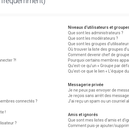
s fréquemment)
Niveaux d’utilisateurs et groupe
Que sont les administrateurs ?
Que sont les modérateurs ?
Que sont les groupes d’utilisateur
Où trouver la liste des groupes d’
Comment devenir chef de groupe
necter ?!
Pourquoi certains membres appar
Qu’est-ce qu’un « Groupe par défa
Qu’est-ce que le lien « L’équipe d
Messagerie privée
Je ne peux pas envoyer de messag
Je reçois sans arrêt des messages
membres connectés ?
J’ai reçu un spam ou un courriel 
te !
Amis et ignorés
Que sont mes listes d’amis et d’i
lisateur ?
Comment puis-je ajouter/supprimer