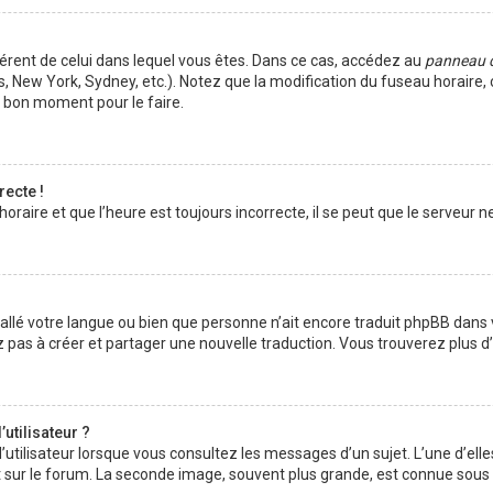
ifférent de celui dans lequel vous êtes. Dans ce cas, accédez au
panneau de
s, New York, Sydney, etc.). Notez que la modification du fuseau horaire
e bon moment pour le faire.
recte !
raire et que l’heure est toujours incorrecte, il se peut que le serveur n
installé votre langue ou bien que personne n’ait encore traduit phpBB da
tez pas à créer et partager une nouvelle traduction. Vous trouverez plus d
utilisateur ?
’utilisateur lorsque vous consultez les messages d’un sujet. L’une d’ell
 sur le forum. La seconde image, souvent plus grande, est connue sous