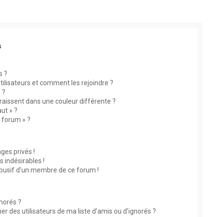
s
s ?
utilisateurs et comment les rejoindre ?
 ?
aissent dans une couleur différente ?
ut » ?
u forum » ?
es privés !
 indésirables !
abusif d’un membre de ce forum !
gnorés ?
 des utilisateurs de ma liste d’amis ou d’ignorés ?