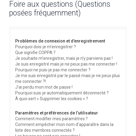
Foire aux questions (Questions
c
posées fréquemment)
h
e
r
c
Problèmes de connexion et d’enregistrement
h
Pourquoi dois-je m’enregistrer ?
Que signifie COPPA ?
e
Je souhaite m’enregistrer, mais je n’y parviens pas !
r
Je suis enregistré mais je ne peux pas me connecter !
Pourquoi ne puis-je pas me connecter ?
Je me suis enregistré par le passé mais je ne peux plus
me connecter ?!
J’ai perdu mon mot de passe !
Pourquoi suis-je automatiquement déconnecté ?
À quoi sert « Supprimer les cookies » ?
Paramètres et préférences de l’utilisateur
Comment modifier mes paramètres ?
Comment empêcher mon nom d’apparaître dans la
liste des membres connectés ?