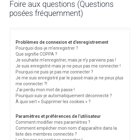
Foire aux questions (Questions
c
posées fréquemment)
h
e
r
c
Problèmes de connexion et d’enregistrement
h
Pourquoi dois-je m’enregistrer ?
Que signifie COPPA ?
e
Je souhaite m’enregistrer, mais je n’y parviens pas !
r
Je suis enregistré mais je ne peux pas me connecter !
Pourquoi ne puis-je pas me connecter ?
Je me suis enregistré par le passé mais je ne peux plus
me connecter ?!
J’ai perdu mon mot de passe !
Pourquoi suis-je automatiquement déconnecté ?
À quoi sert « Supprimer les cookies » ?
Paramètres et préférences de l’utilisateur
Comment modifier mes paramètres ?
Comment empêcher mon nom d’apparaître dans la
liste des membres connectés ?