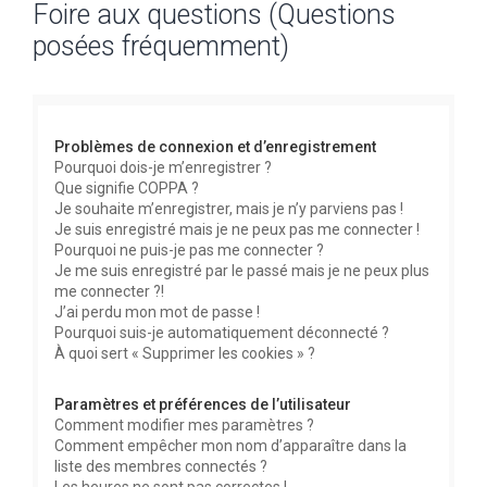
Foire aux questions (Questions
c
posées fréquemment)
h
e
r
c
Problèmes de connexion et d’enregistrement
h
Pourquoi dois-je m’enregistrer ?
Que signifie COPPA ?
e
Je souhaite m’enregistrer, mais je n’y parviens pas !
r
Je suis enregistré mais je ne peux pas me connecter !
Pourquoi ne puis-je pas me connecter ?
Je me suis enregistré par le passé mais je ne peux plus
me connecter ?!
J’ai perdu mon mot de passe !
Pourquoi suis-je automatiquement déconnecté ?
À quoi sert « Supprimer les cookies » ?
Paramètres et préférences de l’utilisateur
Comment modifier mes paramètres ?
Comment empêcher mon nom d’apparaître dans la
liste des membres connectés ?