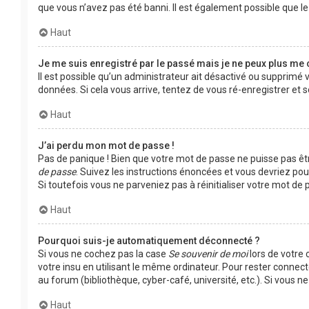
que vous n’avez pas été banni. Il est également possible que le p
Haut
Je me suis enregistré par le passé mais je ne peux plus me 
Il est possible qu’un administrateur ait désactivé ou supprimé 
données. Si cela vous arrive, tentez de vous ré-enregistrer et s
Haut
J’ai perdu mon mot de passe !
Pas de panique ! Bien que votre mot de passe ne puisse pas être
de passe
. Suivez les instructions énoncées et vous devriez po
Si toutefois vous ne parveniez pas à réinitialiser votre mot d
Haut
Pourquoi suis-je automatiquement déconnecté ?
Si vous ne cochez pas la case
Se souvenir de moi
lors de votre
votre insu en utilisant le même ordinateur. Pour rester connec
au forum (bibliothèque, cyber-café, université, etc.). Si vous n
Haut