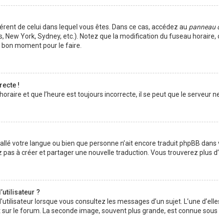
ifférent de celui dans lequel vous êtes. Dans ce cas, accédez au
panneau de
s, New York, Sydney, etc.). Notez que la modification du fuseau horaire
e bon moment pour le faire.
recte !
raire et que l’heure est toujours incorrecte, il se peut que le serveur n
installé votre langue ou bien que personne n’ait encore traduit phpBB da
tez pas à créer et partager une nouvelle traduction. Vous trouverez plus d
utilisateur ?
’utilisateur lorsque vous consultez les messages d’un sujet. L’une d’ell
 sur le forum. La seconde image, souvent plus grande, est connue sous