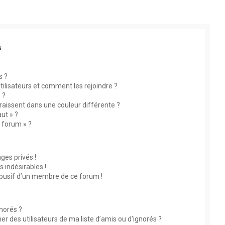
s
s ?
utilisateurs et comment les rejoindre ?
 ?
aissent dans une couleur différente ?
ut » ?
u forum » ?
es privés !
 indésirables !
abusif d’un membre de ce forum !
gnorés ?
 des utilisateurs de ma liste d’amis ou d’ignorés ?