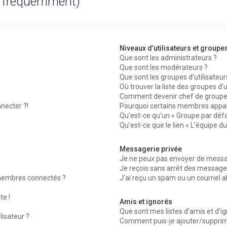
s fréquemment)
Niveaux d’utilisateurs et groupe
Que sont les administrateurs ?
Que sont les modérateurs ?
Que sont les groupes d’utilisateur
Où trouver la liste des groupes d’
Comment devenir chef de groupe
necter ?!
Pourquoi certains membres appar
Qu’est-ce qu’un « Groupe par défa
Qu’est-ce que le lien « L’équipe d
Messagerie privée
Je ne peux pas envoyer de messag
Je reçois sans arrêt des messages
membres connectés ?
J’ai reçu un spam ou un courriel 
te !
Amis et ignorés
Que sont mes listes d’amis et d’i
lisateur ?
Comment puis-je ajouter/supprimer