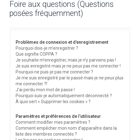
Foire aux questions (Questions
c
posées fréquemment)
h
e
r
c
Problèmes de connexion et d’enregistrement
h
Pourquoi dois-je m’enregistrer ?
Que signifie COPPA ?
e
Je souhaite m’enregistrer, mais je n’y parviens pas !
r
Je suis enregistré mais je ne peux pas me connecter !
Pourquoi ne puis-je pas me connecter ?
Je me suis enregistré par le passé mais je ne peux plus
me connecter ?!
J’ai perdu mon mot de passe !
Pourquoi suis-je automatiquement déconnecté ?
À quoi sert « Supprimer les cookies » ?
Paramètres et préférences de l’utilisateur
Comment modifier mes paramètres ?
Comment empêcher mon nom d’apparaître dans la
liste des membres connectés ?