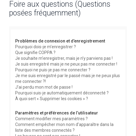
Foire aux questions (Questions
c
posées fréquemment)
h
e
r
c
Problèmes de connexion et d’enregistrement
h
Pourquoi dois-je m’enregistrer ?
Que signifie COPPA ?
e
Je souhaite m’enregistrer, mais je n’y parviens pas !
r
Je suis enregistré mais je ne peux pas me connecter !
Pourquoi ne puis-je pas me connecter ?
Je me suis enregistré par le passé mais je ne peux plus
me connecter ?!
J’ai perdu mon mot de passe !
Pourquoi suis-je automatiquement déconnecté ?
À quoi sert « Supprimer les cookies » ?
Paramètres et préférences de l’utilisateur
Comment modifier mes paramètres ?
Comment empêcher mon nom d’apparaître dans la
liste des membres connectés ?