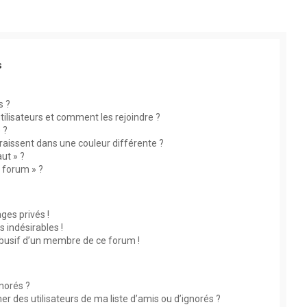
s
s ?
utilisateurs et comment les rejoindre ?
 ?
aissent dans une couleur différente ?
ut » ?
u forum » ?
es privés !
 indésirables !
abusif d’un membre de ce forum !
gnorés ?
 des utilisateurs de ma liste d’amis ou d’ignorés ?