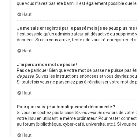
que vous n’avez pas été banni. Il est également possible que le p
Haut
Je me suis enregistré par le passé mais je ne peux plus me 
Il est possible qu’un administrateur ait désactivé ou supprimé 
données. Si cela vous arrive, tentez de vous ré-enregistrer et s
Haut
J’ai perdu mon mot de passe !
Pas de panique ! Bien que votre mot de passe ne puisse pas être
de passe
. Suivez les instructions énoncées et vous devriez po
Si toutefois vous ne parveniez pas à réinitialiser votre mot d
Haut
Pourquoi suis-je automatiquement déconnecté ?
Si vous ne cochez pas la case
Se souvenir de moi
lors de votre
votre insu en utilisant le même ordinateur. Pour rester connec
au forum (bibliothèque, cyber-café, université, etc.). Si vous n
Haut