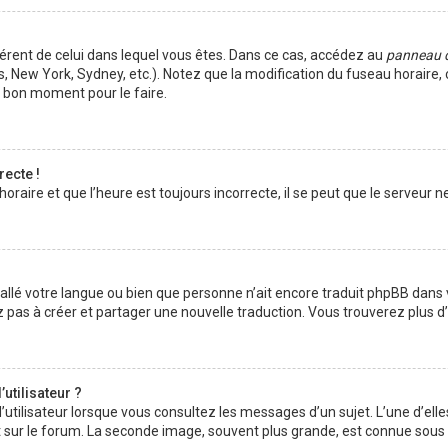
ifférent de celui dans lequel vous êtes. Dans ce cas, accédez au
panneau de
s, New York, Sydney, etc.). Notez que la modification du fuseau horaire
e bon moment pour le faire.
recte !
raire et que l’heure est toujours incorrecte, il se peut que le serveur n
installé votre langue ou bien que personne n’ait encore traduit phpBB da
tez pas à créer et partager une nouvelle traduction. Vous trouverez plus d
utilisateur ?
’utilisateur lorsque vous consultez les messages d’un sujet. L’une d’ell
 sur le forum. La seconde image, souvent plus grande, est connue sous