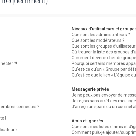
s fréquemment)
Niveaux d’utilisateurs et groupe
Que sont les administrateurs ?
Que sont les modérateurs ?
Que sont les groupes d’utilisateur
Où trouver la liste des groupes d’
Comment devenir chef de groupe
necter ?!
Pourquoi certains membres appar
Qu’est-ce qu’un « Groupe par défa
Qu’est-ce que le lien « L’équipe d
Messagerie privée
Je ne peux pas envoyer de messag
Je reçois sans arrêt des messages
membres connectés ?
J’ai reçu un spam ou un courriel 
te !
Amis et ignorés
Que sont mes listes d’amis et d’i
lisateur ?
Comment puis-je ajouter/supprimer