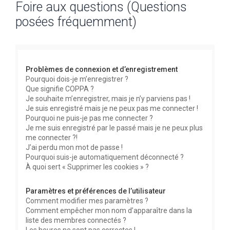
Foire aux questions (Questions
c
posées fréquemment)
h
e
r
c
Problèmes de connexion et d’enregistrement
h
Pourquoi dois-je m’enregistrer ?
Que signifie COPPA ?
e
Je souhaite m’enregistrer, mais je n’y parviens pas !
r
Je suis enregistré mais je ne peux pas me connecter !
Pourquoi ne puis-je pas me connecter ?
Je me suis enregistré par le passé mais je ne peux plus
me connecter ?!
J’ai perdu mon mot de passe !
Pourquoi suis-je automatiquement déconnecté ?
À quoi sert « Supprimer les cookies » ?
Paramètres et préférences de l’utilisateur
Comment modifier mes paramètres ?
Comment empêcher mon nom d’apparaître dans la
liste des membres connectés ?