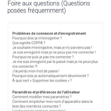
Foire aux questions (Questions
c
posées fréquemment)
h
e
r
c
Problèmes de connexion et d’enregistrement
h
Pourquoi dois-je m’enregistrer ?
Que signifie COPPA ?
e
Je souhaite m’enregistrer, mais je n’y parviens pas !
r
Je suis enregistré mais je ne peux pas me connecter !
Pourquoi ne puis-je pas me connecter ?
Je me suis enregistré par le passé mais je ne peux plus
me connecter ?!
J’ai perdu mon mot de passe !
Pourquoi suis-je automatiquement déconnecté ?
À quoi sert « Supprimer les cookies » ?
Paramètres et préférences de l’utilisateur
Comment modifier mes paramètres ?
Comment empêcher mon nom d’apparaître dans la
liste des membres connectés ?