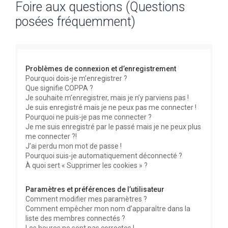
Foire aux questions (Questions
c
posées fréquemment)
h
e
r
c
Problèmes de connexion et d’enregistrement
h
Pourquoi dois-je m’enregistrer ?
Que signifie COPPA ?
e
Je souhaite m’enregistrer, mais je n’y parviens pas !
r
Je suis enregistré mais je ne peux pas me connecter !
Pourquoi ne puis-je pas me connecter ?
Je me suis enregistré par le passé mais je ne peux plus
me connecter ?!
J’ai perdu mon mot de passe !
Pourquoi suis-je automatiquement déconnecté ?
À quoi sert « Supprimer les cookies » ?
Paramètres et préférences de l’utilisateur
Comment modifier mes paramètres ?
Comment empêcher mon nom d’apparaître dans la
liste des membres connectés ?