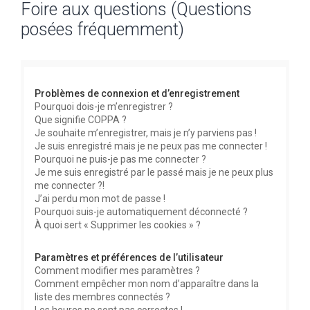
Foire aux questions (Questions
c
posées fréquemment)
h
e
r
c
Problèmes de connexion et d’enregistrement
h
Pourquoi dois-je m’enregistrer ?
Que signifie COPPA ?
e
Je souhaite m’enregistrer, mais je n’y parviens pas !
r
Je suis enregistré mais je ne peux pas me connecter !
Pourquoi ne puis-je pas me connecter ?
Je me suis enregistré par le passé mais je ne peux plus
me connecter ?!
J’ai perdu mon mot de passe !
Pourquoi suis-je automatiquement déconnecté ?
À quoi sert « Supprimer les cookies » ?
Paramètres et préférences de l’utilisateur
Comment modifier mes paramètres ?
Comment empêcher mon nom d’apparaître dans la
liste des membres connectés ?