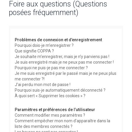
Foire aux questions (Questions
c
posées fréquemment)
h
e
r
c
Problèmes de connexion et d’enregistrement
h
Pourquoi dois-je m’enregistrer ?
Que signifie COPPA ?
e
Je souhaite m’enregistrer, mais je n’y parviens pas !
r
Je suis enregistré mais je ne peux pas me connecter !
Pourquoi ne puis-je pas me connecter ?
Je me suis enregistré par le passé mais je ne peux plus
me connecter ?!
J’ai perdu mon mot de passe !
Pourquoi suis-je automatiquement déconnecté ?
À quoi sert « Supprimer les cookies » ?
Paramètres et préférences de l’utilisateur
Comment modifier mes paramètres ?
Comment empêcher mon nom d’apparaître dans la
liste des membres connectés ?