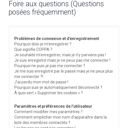
Foire aux questions (Questions
c
posées fréquemment)
h
e
r
c
Problèmes de connexion et d’enregistrement
h
Pourquoi dois-je m’enregistrer ?
Que signifie COPPA ?
e
Je souhaite m’enregistrer, mais je n’y parviens pas !
r
Je suis enregistré mais je ne peux pas me connecter !
Pourquoi ne puis-je pas me connecter ?
Je me suis enregistré par le passé mais je ne peux plus
me connecter ?!
J’ai perdu mon mot de passe !
Pourquoi suis-je automatiquement déconnecté ?
À quoi sert « Supprimer les cookies » ?
Paramètres et préférences de l’utilisateur
Comment modifier mes paramètres ?
Comment empêcher mon nom d’apparaître dans la
liste des membres connectés ?