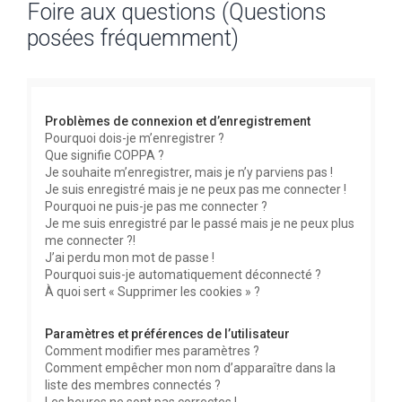
Foire aux questions (Questions
c
posées fréquemment)
h
e
r
c
Problèmes de connexion et d’enregistrement
h
Pourquoi dois-je m’enregistrer ?
Que signifie COPPA ?
e
Je souhaite m’enregistrer, mais je n’y parviens pas !
r
Je suis enregistré mais je ne peux pas me connecter !
Pourquoi ne puis-je pas me connecter ?
Je me suis enregistré par le passé mais je ne peux plus
me connecter ?!
J’ai perdu mon mot de passe !
Pourquoi suis-je automatiquement déconnecté ?
À quoi sert « Supprimer les cookies » ?
Paramètres et préférences de l’utilisateur
Comment modifier mes paramètres ?
Comment empêcher mon nom d’apparaître dans la
liste des membres connectés ?