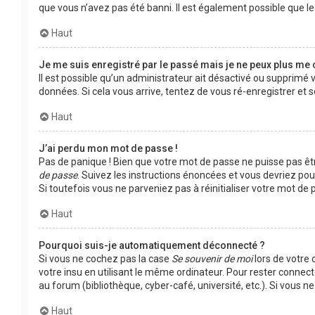
que vous n’avez pas été banni. Il est également possible que le p
Haut
Je me suis enregistré par le passé mais je ne peux plus me 
Il est possible qu’un administrateur ait désactivé ou supprimé 
données. Si cela vous arrive, tentez de vous ré-enregistrer et s
Haut
J’ai perdu mon mot de passe !
Pas de panique ! Bien que votre mot de passe ne puisse pas être
de passe
. Suivez les instructions énoncées et vous devriez po
Si toutefois vous ne parveniez pas à réinitialiser votre mot d
Haut
Pourquoi suis-je automatiquement déconnecté ?
Si vous ne cochez pas la case
Se souvenir de moi
lors de votre
votre insu en utilisant le même ordinateur. Pour rester connec
au forum (bibliothèque, cyber-café, université, etc.). Si vous n
Haut