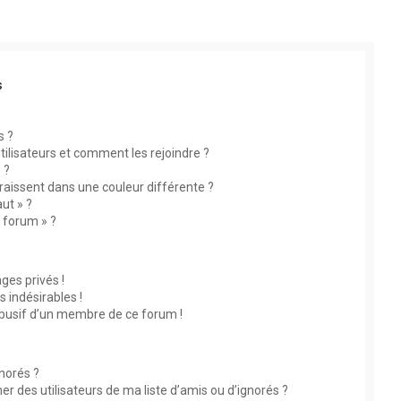
s
s ?
utilisateurs et comment les rejoindre ?
 ?
aissent dans une couleur différente ?
ut » ?
u forum » ?
es privés !
 indésirables !
abusif d’un membre de ce forum !
gnorés ?
 des utilisateurs de ma liste d’amis ou d’ignorés ?