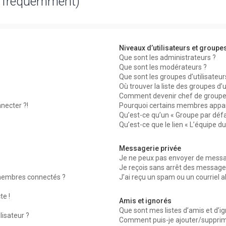
s fréquemment)
Niveaux d’utilisateurs et groupe
Que sont les administrateurs ?
Que sont les modérateurs ?
Que sont les groupes d’utilisateur
Où trouver la liste des groupes d’
Comment devenir chef de groupe
necter ?!
Pourquoi certains membres appar
Qu’est-ce qu’un « Groupe par défa
Qu’est-ce que le lien « L’équipe d
Messagerie privée
Je ne peux pas envoyer de messag
Je reçois sans arrêt des messages
membres connectés ?
J’ai reçu un spam ou un courriel 
te !
Amis et ignorés
Que sont mes listes d’amis et d’i
lisateur ?
Comment puis-je ajouter/supprimer