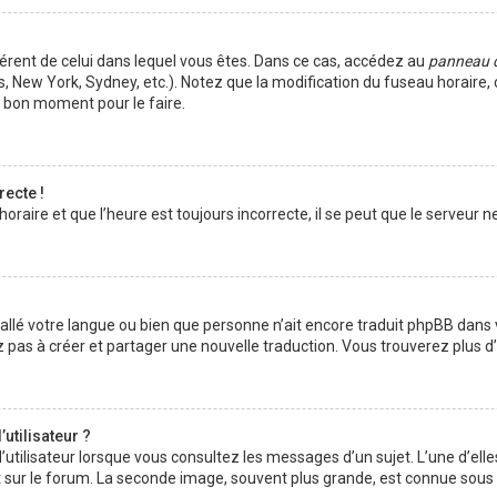
ifférent de celui dans lequel vous êtes. Dans ce cas, accédez au
panneau de
s, New York, Sydney, etc.). Notez que la modification du fuseau horaire
e bon moment pour le faire.
recte !
raire et que l’heure est toujours incorrecte, il se peut que le serveur n
installé votre langue ou bien que personne n’ait encore traduit phpBB da
tez pas à créer et partager une nouvelle traduction. Vous trouverez plus d
utilisateur ?
’utilisateur lorsque vous consultez les messages d’un sujet. L’une d’ell
 sur le forum. La seconde image, souvent plus grande, est connue sous