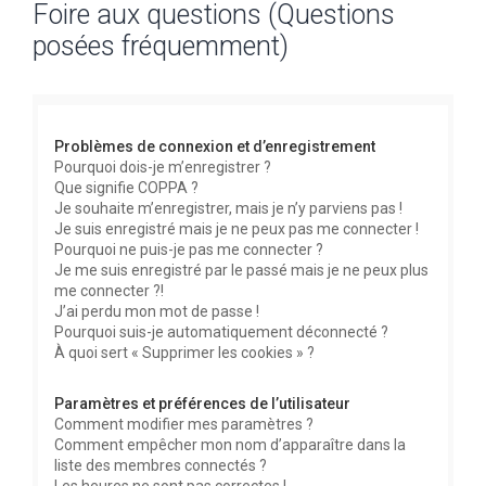
Foire aux questions (Questions
c
posées fréquemment)
h
e
r
c
Problèmes de connexion et d’enregistrement
h
Pourquoi dois-je m’enregistrer ?
Que signifie COPPA ?
e
Je souhaite m’enregistrer, mais je n’y parviens pas !
r
Je suis enregistré mais je ne peux pas me connecter !
Pourquoi ne puis-je pas me connecter ?
Je me suis enregistré par le passé mais je ne peux plus
me connecter ?!
J’ai perdu mon mot de passe !
Pourquoi suis-je automatiquement déconnecté ?
À quoi sert « Supprimer les cookies » ?
Paramètres et préférences de l’utilisateur
Comment modifier mes paramètres ?
Comment empêcher mon nom d’apparaître dans la
liste des membres connectés ?