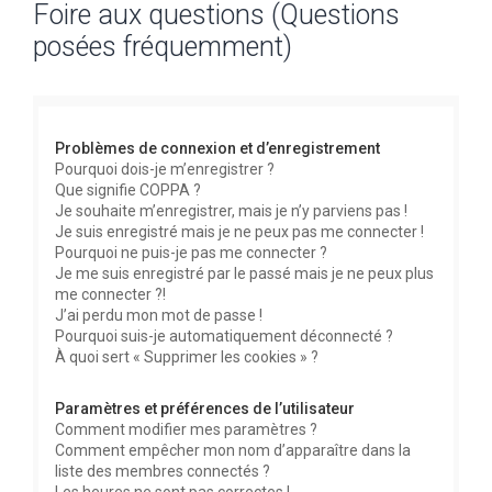
Foire aux questions (Questions
c
posées fréquemment)
h
e
r
c
Problèmes de connexion et d’enregistrement
h
Pourquoi dois-je m’enregistrer ?
Que signifie COPPA ?
e
Je souhaite m’enregistrer, mais je n’y parviens pas !
r
Je suis enregistré mais je ne peux pas me connecter !
Pourquoi ne puis-je pas me connecter ?
Je me suis enregistré par le passé mais je ne peux plus
me connecter ?!
J’ai perdu mon mot de passe !
Pourquoi suis-je automatiquement déconnecté ?
À quoi sert « Supprimer les cookies » ?
Paramètres et préférences de l’utilisateur
Comment modifier mes paramètres ?
Comment empêcher mon nom d’apparaître dans la
liste des membres connectés ?