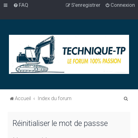
FAQ
S’enregistrer
Connexion
R
Accueil
Index du forum
e
c
Réinitialiser le mot de passse
h
e