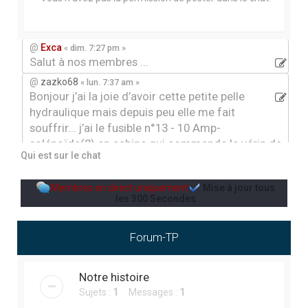
r
c
h
@
Exca
« dim. 7:27 pm »
Salut à nos membres ...
e
@
zazko68
« lun. 7:37 am »
r
Bonjour j’ai la joie d’avoir cette petite pelle
hydraulique mais depuis peu elle me fait
souffrir... j’ai le fusible n°13 - 10 Amp-
solénoïde(2) en cabine qui commande le vérin de
Qui est sur le chat
rotation du bras et le ralenti automatique du
moteur qui claque et je ne sais pas où chercher.
Membres en direct uniquement
Mise à jour tous
Quelqu’un aurai déljà eu ce genre de problème, par
les
300
Secondes
avance merci
@
Jean-louis12
« ven. 3:43 pm »
Forum-TP
Jardin
@
Jean-louis12
« mer. 9:48 pm »
aménagement paysager
Notre histoire
Sujets :
1
Messages :
1
@
Ben gers
« sam. 5:48 pm »