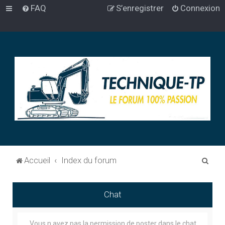
FAQ
S’enregistrer
Connexion
R
Accueil
Index du forum
e
c
Chat
h
e
Vous n avez pas la permission de poster dans le chat.