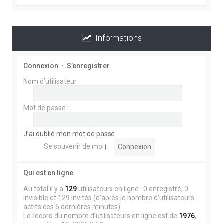
Informations
BONJOUR A TOUS ,
EVITEZ DE CLIQUER SUR LES MESSAGES QUI NE
Connexion
•
S’enregistrer
SONT PAS EN FRANCAIS , C'est tout sauf du TP
Nom d’utilisateur :
Mot de passe :
POUR NE PAS PERDRE VOTRE TEMPS ET
ENDOMMAGER VOTRE ORDINATEUR .. LA
SOLUTION ..
J’ai oublié mon mot de passe
En haut à gauche au dessus du Chat , accès rapide
Se souvenir de moi
, messages non lus, puis cliquer sur Marquer tout
comme lu ........ Vous ferez disparaître tous les
Qui est en ligne
messages indésirables .....
Au total il y a
129
utilisateurs en ligne : 0 enregistré, 0
invisible et 129 invités (d’après le nombre d’utilisateurs
actifs ces 5 dernières minutes)
Le record du nombre d’utilisateurs en ligne est de
1976
,