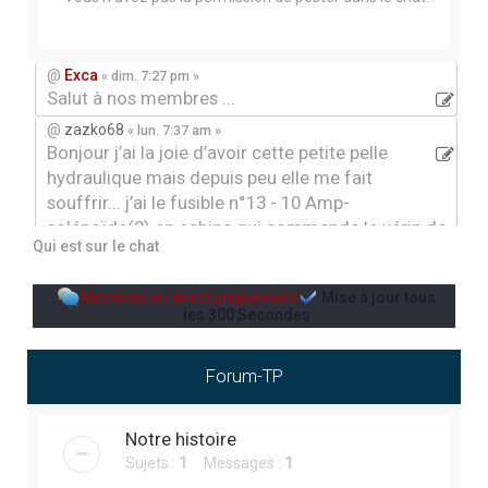
r
c
h
@
Exca
« dim. 7:27 pm »
Salut à nos membres ...
e
@
zazko68
« lun. 7:37 am »
r
Bonjour j’ai la joie d’avoir cette petite pelle
hydraulique mais depuis peu elle me fait
souffrir... j’ai le fusible n°13 - 10 Amp-
solénoïde(2) en cabine qui commande le vérin de
Qui est sur le chat
rotation du bras et le ralenti automatique du
moteur qui claque et je ne sais pas où chercher.
Membres en direct uniquement
Mise à jour tous
Quelqu’un aurai déljà eu ce genre de problème, par
les
300
Secondes
avance merci
@
Jean-louis12
« ven. 3:43 pm »
Forum-TP
Jardin
@
Jean-louis12
« mer. 9:48 pm »
aménagement paysager
Notre histoire
Sujets :
1
Messages :
1
@
Ben gers
« sam. 5:48 pm »