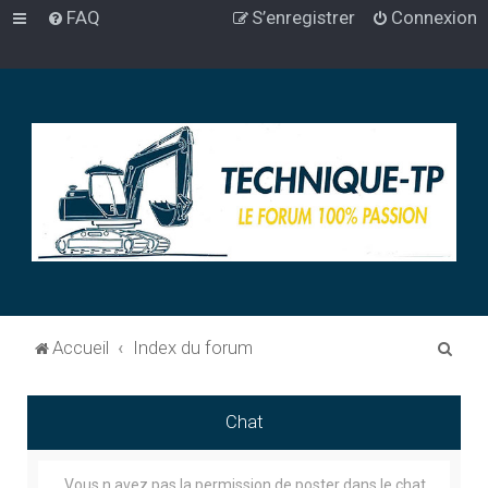
FAQ
S’enregistrer
Connexion
R
Accueil
Index du forum
e
c
Chat
h
e
Vous n avez pas la permission de poster dans le chat.