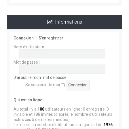
Informations
BONJOUR A TOUS ,
EVITEZ DE CLIQUER SUR LES MESSAGES QUI NE
Connexion
•
S’enregistrer
SONT PAS EN FRANCAIS , C'est tout sauf du TP
Nom d’utilisateur :
Mot de passe :
POUR NE PAS PERDRE VOTRE TEMPS ET
ENDOMMAGER VOTRE ORDINATEUR .. LA
SOLUTION ..
J’ai oublié mon mot de passe
En haut à gauche au dessus du Chat , accès rapide
Se souvenir de moi
, messages non lus, puis cliquer sur Marquer tout
comme lu ........ Vous ferez disparaître tous les
Qui est en ligne
messages indésirables .....
Au total il y a
188
utilisateurs en ligne : 0 enregistré, 0
invisible et 188 invités (d’après le nombre d’utilisateurs
actifs ces 5 dernières minutes)
Le record du nombre d’utilisateurs en ligne est de
1976
,