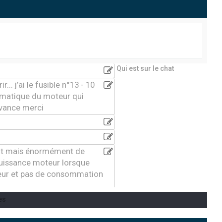
Qui est sur le chat
... j’ai le fusible n°13 - 10
tomatique du moteur qui
avance merci
ment mais énormément de
puissance moteur lorsque
teur et pas de consommation
es
7 . Je n’ai que 3 secondes