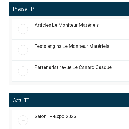
déjà la mécanique sur
Takeuchi TL140 avec 
Presse-TP
coupure moteur se ré
J’aimerais comprend
Articles Le Moniteur Matériels
Bonjour je m’appelle 
@
garage logis neuf
« mer. 1:29 pm »
Salut à tous, Je m’appel
@
EnergieMaison
« ven. 6:20 pm »
J’aime comprendre comme
Tests engins Le Moniteur Matériels
Bonjour à toutes et à t
@
EnergieMaison
« ven. 4:04 pm »
bâtiment et aux travaux
rejoindre votre commu
Partenariat revue Le Canard Casqué
Triste journée pour notre équi
@
Exca
« jeu. 11:45 pm »
émouvant pour nous tous ...
Au revoir mon ami Obélix, t
@
fredmeca
« ven. 6:28 pm »
Bonjour, Je m’appelle 
@
BoisEtPatience
« sam. 8:15 am »
Actu-TP
spécialisé dans la res
apprendre des savoir-f
SalonTP-Expo 2026
jcb 4CX: Bonjour tout le 
@
Pascal_65
« lun. 10:13 am »
commandes cerveau control.