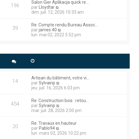
a
r
Salon Gier Aplikacja quick re…
m
l
196
g
n
V
par
Lloydtar
e
e
e
i
o
dim. juil. 12, 2026 10:33 am
s
d
e
i
s
e
r
r
a
r
Re: Compte rendu Bureau Assoc…
m
l
39
g
n
V
par
james 40
e
e
e
i
o
lun. mai 02, 2022 5:52 pm
s
d
e
i
s
e
r
r
a
r
m
l
g
n
e
e
dresse je suis preneur et je
e
i
s
d
e
s
e
r
a
r
 technique plus précisément
m
g
n
e
s.
Artisan du bâtiment, votre vi…
e
i
14
s
V
par
Sylvainp
e
s
o
jeu. juil. 16, 2026 6:03 pm
r
a
i
m
roblème de démarrage , le
g
r
e
Re: Construction bois : retou…
e
l
rait il eu ce problème ,
454
s
V
par
Sylvainp
e
s
o
mar. juil. 28, 2026 2:00 pm
d
a
i
e
g
r
r
Re: Travaux en hauteur
e
l
20
n
V
 Poclain , alors que je la
par
Pablo94
e
i
o
lun. mars 02, 2026 10:22 pm
d
e voyant s’apparente à un
e
i