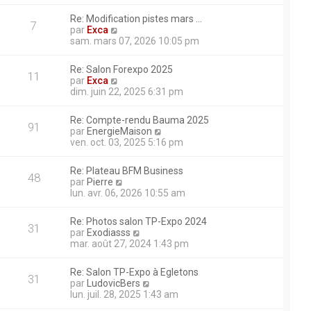
i
m
ait ?
g
r
e
Re: Modification pistes mars …
e
l
7
s
V
par
Exca
e
s
o
sam. mars 07, 2026 10:05 pm
d
ière sur une chenille si
a
i
e
g
r
r
Re: Salon Forexpo 2025
e
l
11
n
V
par
Exca
e
i
o
dim. juin 22, 2025 6:31 pm
d
e
i
rci. La pelle avance mais n’a
e
r
r
r
Re: Compte-rendu Bauma 2025
m
l
91
n
V
par
EnergieMaison
e
e
 remorque après utilisation
i
o
ven. oct. 03, 2025 5:16 pm
s
d
e
i
marre plus ...snif! j’ai fait
s
e
r
r
a
r
 du courant sur les bougies de
Re: Plateau BFM Business
m
l
48
g
n
V
par
Pierre
e
e
it cramé ? je suis un peu en
e
i
o
lun. avr. 06, 2026 10:55 am
s
d
e
 sincèrement merci
i
s
e
r
r
a
r
Re: Photos salon TP-Expo 2024
ue sur une liebherr 914,
m
l
31
g
n
V
par
Exodiasss
e
e
e
i
o
mar. août 27, 2024 1:43 pm
s
d
e
i
s
e
r
r
a
r
Re: Salon TP-Expo à Egletons
m
l
31
g
n
V
par
LudovicBers
e
e
e
i
o
lun. juil. 28, 2025 1:43 am
s
d
e
i
s
e