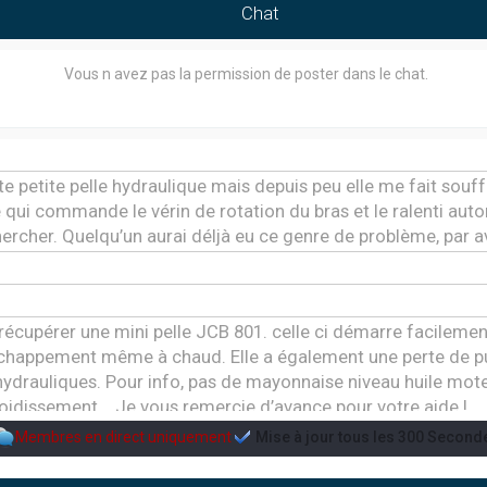
Chat
Vous n avez pas la permission de poster dans le chat.
tte petite pelle hydraulique mais depuis peu elle me fait souffrir
qui commande le vérin de rotation du bras et le ralenti au
chercher. Quelqu’un aurai déljà eu ce genre de problème, par 
e récupérer une mini pelle JCB 801. celle ci démarre facile
échappement même à chaud. Elle a également une perte de 
ydrauliques. Pour info, pas de mayonnaise niveau huile mo
oidissement... Je vous remercie d’avance pour votre aide !
Membres en direct uniquement
Mise à jour tous les
300
Second
me de préchauffage sur une pelleteuse takeuchi tb230 de 201