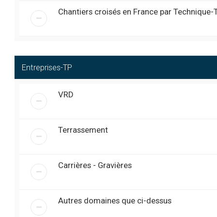
joystick , je soupconne le co
Chantiers croisés en France par Technique-
Super....
@
james 40
« ven. 7:42 pm »
Bon c est reparti UN GRAND 
@
Obelix
« ven. 7:04 pm »
Bonjour, à tous. Je me
@
laurentestingoy
« ven. 3:54 pm »
pelleteuse 8 tonne (enf
Entreprises-TP
mémoire) ?
Sujet TP-Expo 2024 à jour ...
@
Exca
« mer. 3:12 am »
VRD
Bonjour à tous
@
pulverisateur-manuel
« mar. 1:01 pm »
Salut à tous , sujet internat 
@
james 40
« ven. 7:51 pm »
l’on peu revenir chercher q
Terrassement
Salut l’équipe ... hier j’ai fais u
@
Exca
« ven. 6:11 am »
Bonsoir, il semblerait q
@
RemiGuerin
« sam. 6:11 pm »
telephoner ou m’envoyer
Carrières - Gravières
Salut les AMIS IMPECABLE
@
Obelix
« sam. 5:58 am »
Bonjour à tous ///
@
Exca
« ven. 4:57 pm »
Autres domaines que ci-dessus
Bonjour à tous, j’ai mis à
@
RemiGuerin
« jeu. 5:38 pm »