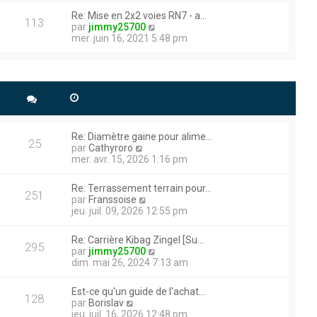
e
r
r
r
Re: Mise en 2x2 voies RN7 - a…
m
l
113
n
V
par
jimmy25700
e
e
i
o
mer. juin 16, 2021 5:48 pm
s
d
e
i
s
e
r
r
a
r
user un trou avec une
m
l
g
n
e
e
e plus puissante (15t de
e
i
s
d
e
s
e
r
a
r
m
g
n
e
Re: Diamètre gaine pour alime…
e
i
25
s
V
par
Cathyroro
e
s
o
mer. avr. 15, 2026 1:16 pm
r
ications , et des infos que
a
i
m
g
r
e
Re: Terrassement terrain pour…
e
l
251
s
V
par
Franssoise
 300 vues !!
e
s
o
jeu. juil. 09, 2026 12:55 pm
d
a
i
ment. N’hésitez pas à me
e
g
r
r
Re: Carrière Kibag Zingel [Su…
e
l
295
n
V
par
jimmy25700
e
i
o
dim. mai 26, 2024 7:13 am
d
e
i
e
r
r
r
Est-ce qu'un guide de l'achat…
m
l
128
e que cela sera efficace.
n
V
par
Borislav
e
e
i
o
jeu. juil. 16, 2026 12:48 pm