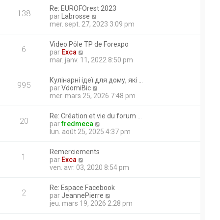
r
r
a
r
Re: EUROFOrest 2023
m
l
138
g
n
V
par
Labrosse
e
e
e
i
o
mer. sept. 27, 2023 3:09 pm
s
d
e
i
s
e
r
r
a
s un espace dédié
r
Video Pôle TP de Forexpo
m
l
6
g
n
V
par
Exca
e
e
marrage elle marche
e
i
o
mar. janv. 11, 2022 8:50 pm
s
d
e
i
es elle marche au ralenti
s
e
r
r
a
r
 de relever la manette de
Кулінарні ідеї для дому, які …
m
l
995
g
n
V
par
VdomiBic
e
e
u verin de balancier ont été
e
i
o
mer. mars 25, 2026 7:48 pm
s
d
e
ique déborde; merci d’avance
i
s
e
r
r
a
r
Re: Création et vie du forum …
m
l
20
g
n
V
par
fredmeca
e
e
suzu année 1986. Problème
e
i
o
lun. août 25, 2025 4:37 pm
s
d
e
i
s
e
r
r
a
r
Remerciements
m
l
1
g
n
V
par
Exca
e
e
e
i
o
ven. avr. 03, 2020 8:54 pm
s
d
e
i
s
e
r
r
a
r
Re: Espace Facebook
m
l
2
g
n
V
par
JeannePierre
e
e
e
i
o
jeu. mars 19, 2026 2:28 pm
s
d
e
i
s
e
r
r