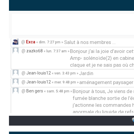
Salut à nos membres ...
@
Exca
« dim. 7:27 pm »
Bonjour j’ai la joie d’avoir ce
@
zazko68
« lun. 7:37 am »
Amp- solénoïde(2) en cabine 
claque et je ne sais pas où 
Jardin
@
Jean-louis12
« ven. 3:43 pm »
aménagement paysager
@
Jean-louis12
« mer. 9:48 pm »
Bonjour à tous, Je viens d
@
Ben gers
« sam. 5:48 pm »
fumée blanche sortie de l’
j’actionne les commandes h
anormale du liquide de refr
présentation
@
Sebas00
« lun. 2:56 pm »
Bonjour, J’ai un problè
@
DanielCreppe
« mar. 11:49 am »