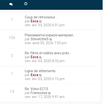
 ECU moteur sortie 44.
Coup de rétroviseur
1
V
herche d’information
par
Exca
o
ven. avr. 03, 2020 6:01 pm
e agréable journée.
i
r
Різноманітні корисні матеріал…
l
106
V
par
SteveUtteS
e
o
mer. août 05, 2026 7:50 pm
d
à titre privé pour mes travaux
i
e
r
rtie hydraulique. Ma pelle
r
Re: Films et vidéos avec prés…
l
3
n
V
par
Exca
ertains moments et je doit
e
i
o
ven. avr. 03, 2020 8:32 pm
d
e
i
e
r
r
r
Ligne de vêtements
m
l
1
n
V
par
Exca
e
aux travaux publics et à la
e
i
o
ven. avr. 03, 2020 6:15 pm
s
d
 les différentes techniques
e
i
s
e
r
r
thodes et d’échanger avec des
a
r
Re: Volvo EC13
m
l
14
g
n
V
par
Franssoise
ntribuer efficacement à des
e
e
e
i
o
ven. avr. 17, 2026 9:41 am
s
d
e
i
s
e
r
r
ion d’engin tp je pratique
a
r
m
l
g