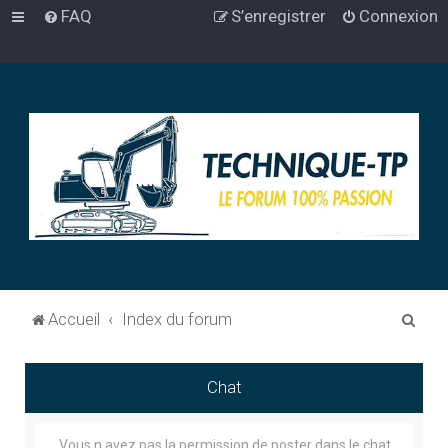
FAQ
S’enregistrer
Connexion
R
Accueil
Index du forum
e
c
Chat
h
e
Vous n avez pas la permission de poster dans le chat.