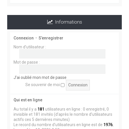
Informations
BONJOUR A TOUS ,
EVITEZ DE CLIQUER SUR LES MESSAGES QUI NE
Connexion
•
S’enregistrer
SONT PAS EN FRANCAIS , C'est tout sauf du TP
Nom d’utilisateur :
Mot de passe :
POUR NE PAS PERDRE VOTRE TEMPS ET
ENDOMMAGER VOTRE ORDINATEUR .. LA
SOLUTION ..
J’ai oublié mon mot de passe
En haut à gauche au dessus du Chat , accès rapide
Se souvenir de moi
, messages non lus, puis cliquer sur Marquer tout
comme lu ........ Vous ferez disparaître tous les
Qui est en ligne
messages indésirables .....
Au total il y a
181
utilisateurs en ligne : 0 enregistré, 0
invisible et 181 invités (d’après le nombre d’utilisateurs
actifs ces 5 dernières minutes)
Le record du nombre d’utilisateurs en ligne est de
1976
,