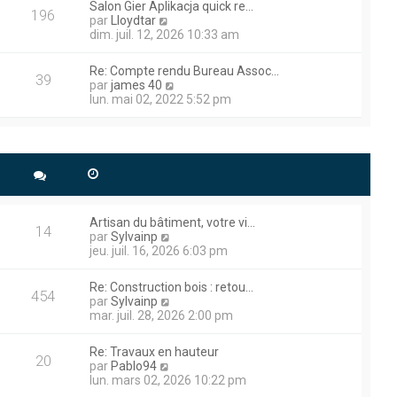
a
r
Salon Gier Aplikacja quick re…
m
l
196
g
n
V
par
Lloydtar
e
e
e
i
o
dim. juil. 12, 2026 10:33 am
s
d
e
i
s
e
r
r
a
r
Re: Compte rendu Bureau Assoc…
m
l
39
g
n
V
par
james 40
e
e
e
i
o
lun. mai 02, 2022 5:52 pm
s
d
e
i
s
e
r
r
a
r
m
l
g
n
e
e
dresse je suis preneur et je
e
i
s
d
e
s
e
r
a
r
 technique plus précisément
m
g
n
e
s.
Artisan du bâtiment, votre vi…
e
i
14
s
V
par
Sylvainp
e
s
o
jeu. juil. 16, 2026 6:03 pm
r
a
i
m
roblème de démarrage , le
g
r
e
Re: Construction bois : retou…
e
l
rait il eu ce problème ,
454
s
V
par
Sylvainp
e
s
o
mar. juil. 28, 2026 2:00 pm
d
a
i
e
g
r
r
Re: Travaux en hauteur
e
l
20
n
V
 Poclain , alors que je la
par
Pablo94
e
i
o
lun. mars 02, 2026 10:22 pm
d
e voyant s’apparente à un
e
i