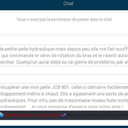
Chat
Vous n avez pas la permission de poster dans le chat.
tte petite pelle hydraulique mais depuis peu elle me fait souffrir
qui commande le vérin de rotation du bras et le ralenti au
chercher. Quelqu’un aurai déljà eu ce genre de problème, par 
e récupérer une mini pelle JCB 801. celle ci démarre facile
échappement même à chaud. Elle a également une perte de 
ydrauliques. Pour info, pas de mayonnaise niveau huile mo
oidissement... Je vous remercie d’avance pour votre aide !
Membres en direct uniquement
Mise à jour tous les
300
Second
me de préchauffage sur une pelleteuse takeuchi tb230 de 201