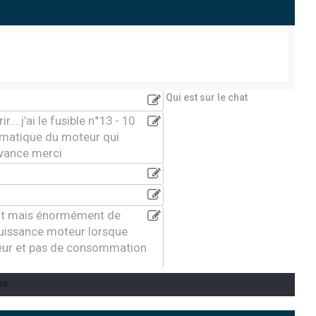
Qui est sur le chat
... j’ai le fusible n°13 - 10
tomatique du moteur qui
avance merci
ment mais énormément de
puissance moteur lorsque
teur et pas de consommation
es
7 . Je n’ai que 3 secondes