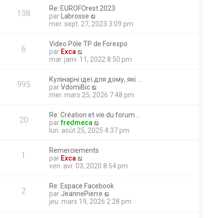
r
r
a
r
Re: EUROFOrest 2023
m
l
138
g
n
V
par
Labrosse
e
e
e
i
o
mer. sept. 27, 2023 3:09 pm
s
d
e
i
s
e
r
r
a
s un espace dédié
r
Video Pôle TP de Forexpo
m
l
6
g
n
V
par
Exca
e
e
marrage elle marche
e
i
o
mar. janv. 11, 2022 8:50 pm
s
d
e
i
es elle marche au ralenti
s
e
r
r
a
r
 de relever la manette de
Кулінарні ідеї для дому, які …
m
l
995
g
n
V
par
VdomiBic
e
e
u verin de balancier ont été
e
i
o
mer. mars 25, 2026 7:48 pm
s
d
e
ique déborde; merci d’avance
i
s
e
r
r
a
r
Re: Création et vie du forum …
m
l
20
g
n
V
par
fredmeca
e
e
suzu année 1986. Problème
e
i
o
lun. août 25, 2025 4:37 pm
s
d
e
i
s
e
r
r
a
r
Remerciements
m
l
1
g
n
V
par
Exca
e
e
e
i
o
ven. avr. 03, 2020 8:54 pm
s
d
e
i
s
e
r
r
a
r
Re: Espace Facebook
m
l
2
g
n
V
par
JeannePierre
e
e
e
i
o
jeu. mars 19, 2026 2:28 pm
s
d
e
i
s
e
r
r