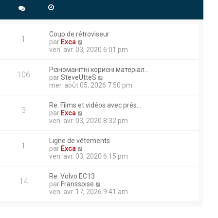
 ECU moteur sortie 44.
Coup de rétroviseur
1
V
herche d’information
par
Exca
o
ven. avr. 03, 2020 6:01 pm
e agréable journée.
i
r
Різноманітні корисні матеріал…
l
106
V
par
SteveUtteS
e
o
mer. août 05, 2026 7:50 pm
d
à titre privé pour mes travaux
i
e
r
rtie hydraulique. Ma pelle
r
Re: Films et vidéos avec prés…
l
3
n
V
par
Exca
ertains moments et je doit
e
i
o
ven. avr. 03, 2020 8:32 pm
d
e
i
e
r
r
r
Ligne de vêtements
m
l
1
n
V
par
Exca
e
aux travaux publics et à la
e
i
o
ven. avr. 03, 2020 6:15 pm
s
d
 les différentes techniques
e
i
s
e
r
r
thodes et d’échanger avec des
a
r
Re: Volvo EC13
m
l
14
g
n
V
par
Franssoise
ntribuer efficacement à des
e
e
e
i
o
ven. avr. 17, 2026 9:41 am
s
d
e
i
s
e
r
r
ion d’engin tp je pratique
a
r
m
l
g