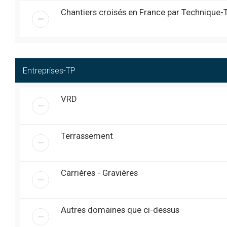
joystick , je soupconne le co
Chantiers croisés en France par Technique-
Super....
@
james 40
« ven. 7:42 pm »
Bon c est reparti UN GRAND 
@
Obelix
« ven. 7:04 pm »
Bonjour, à tous. Je me
@
laurentestingoy
« ven. 3:54 pm »
pelleteuse 8 tonne (enf
Entreprises-TP
mémoire) ?
Sujet TP-Expo 2024 à jour ...
@
Exca
« mer. 3:12 am »
VRD
Bonjour à tous
@
pulverisateur-manuel
« mar. 1:01 pm »
Salut à tous , sujet internat 
@
james 40
« ven. 7:51 pm »
l’on peu revenir chercher q
Terrassement
Salut l’équipe ... hier j’ai fais u
@
Exca
« ven. 6:11 am »
Bonsoir, il semblerait q
@
RemiGuerin
« sam. 6:11 pm »
telephoner ou m’envoyer
Carrières - Gravières
Salut les AMIS IMPECABLE
@
Obelix
« sam. 5:58 am »
Bonjour à tous ///
@
Exca
« ven. 4:57 pm »
Autres domaines que ci-dessus
Bonjour à tous, j’ai mis à
@
RemiGuerin
« jeu. 5:38 pm »