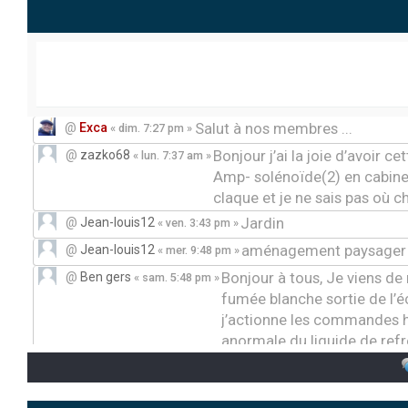
Salut à nos membres ...
@
Exca
« dim. 7:27 pm »
Bonjour j’ai la joie d’avoir ce
@
zazko68
« lun. 7:37 am »
Amp- solénoïde(2) en cabine 
claque et je ne sais pas où 
Jardin
@
Jean-louis12
« ven. 3:43 pm »
aménagement paysager
@
Jean-louis12
« mer. 9:48 pm »
Bonjour à tous, Je viens d
@
Ben gers
« sam. 5:48 pm »
fumée blanche sortie de l’
j’actionne les commandes h
anormale du liquide de refr
présentation
@
Sebas00
« lun. 2:56 pm »
Bonjour, J’ai un problè
@
DanielCreppe
« mar. 11:49 am »