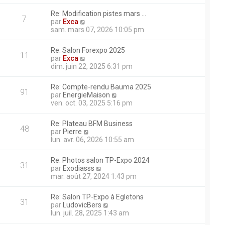
i
m
ait ?
g
r
e
Re: Modification pistes mars …
e
l
7
s
V
par
Exca
e
s
o
sam. mars 07, 2026 10:05 pm
d
ière sur une chenille si
a
i
e
g
r
r
Re: Salon Forexpo 2025
e
l
11
n
V
par
Exca
e
i
o
dim. juin 22, 2025 6:31 pm
d
e
i
rci. La pelle avance mais n’a
e
r
r
r
Re: Compte-rendu Bauma 2025
m
l
91
n
V
par
EnergieMaison
e
e
 remorque après utilisation
i
o
ven. oct. 03, 2025 5:16 pm
s
d
e
i
marre plus ...snif! j’ai fait
s
e
r
r
a
r
 du courant sur les bougies de
Re: Plateau BFM Business
m
l
48
g
n
V
par
Pierre
e
e
it cramé ? je suis un peu en
e
i
o
lun. avr. 06, 2026 10:55 am
s
d
e
 sincèrement merci
i
s
e
r
r
a
r
Re: Photos salon TP-Expo 2024
ue sur une liebherr 914,
m
l
31
g
n
V
par
Exodiasss
e
e
e
i
o
mar. août 27, 2024 1:43 pm
s
d
e
i
s
e
r
r
a
r
Re: Salon TP-Expo à Egletons
m
l
31
g
n
V
par
LudovicBers
e
e
e
i
o
lun. juil. 28, 2025 1:43 am
s
d
e
i
s
e