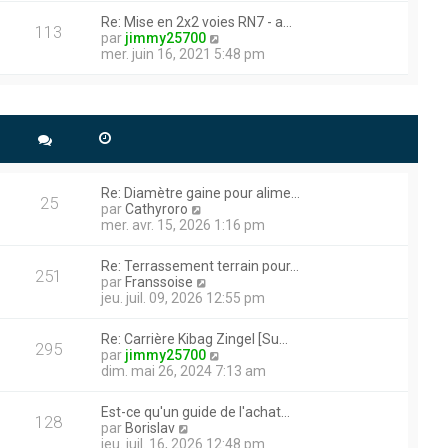
e
r
r
r
Re: Mise en 2x2 voies RN7 - a…
m
l
113
n
V
par
jimmy25700
e
e
i
o
mer. juin 16, 2021 5:48 pm
s
d
e
i
s
e
r
r
a
r
user un trou avec une
m
l
g
n
e
e
e plus puissante (15t de
e
i
s
d
e
s
e
r
a
r
m
g
n
e
Re: Diamètre gaine pour alime…
e
i
25
s
V
par
Cathyroro
e
s
o
mer. avr. 15, 2026 1:16 pm
r
ications , et des infos que
a
i
m
g
r
e
Re: Terrassement terrain pour…
e
l
251
s
V
par
Franssoise
 300 vues !!
e
s
o
jeu. juil. 09, 2026 12:55 pm
d
a
i
ment. N’hésitez pas à me
e
g
r
r
Re: Carrière Kibag Zingel [Su…
e
l
295
n
V
par
jimmy25700
e
i
o
dim. mai 26, 2024 7:13 am
d
e
i
e
r
r
r
Est-ce qu'un guide de l'achat…
m
l
128
e que cela sera efficace.
n
V
par
Borislav
e
e
i
o
jeu. juil. 16, 2026 12:48 pm