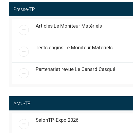
déjà la mécanique sur
Takeuchi TL140 avec 
Presse-TP
coupure moteur se ré
J’aimerais comprend
Articles Le Moniteur Matériels
Bonjour je m’appelle 
@
garage logis neuf
« mer. 1:29 pm »
Salut à tous, Je m’appel
@
EnergieMaison
« ven. 6:20 pm »
J’aime comprendre comme
Tests engins Le Moniteur Matériels
Bonjour à toutes et à t
@
EnergieMaison
« ven. 4:04 pm »
bâtiment et aux travaux
rejoindre votre commu
Partenariat revue Le Canard Casqué
Triste journée pour notre équi
@
Exca
« jeu. 11:45 pm »
émouvant pour nous tous ...
Au revoir mon ami Obélix, t
@
fredmeca
« ven. 6:28 pm »
Bonjour, Je m’appelle 
@
BoisEtPatience
« sam. 8:15 am »
Actu-TP
spécialisé dans la res
apprendre des savoir-f
SalonTP-Expo 2026
jcb 4CX: Bonjour tout le 
@
Pascal_65
« lun. 10:13 am »
commandes cerveau control.