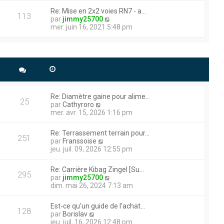
e
r
r
r
Re: Mise en 2x2 voies RN7 - a…
m
l
113
n
V
par
jimmy25700
e
e
i
o
mer. juin 16, 2021 5:48 pm
s
d
e
i
s
e
r
r
a
r
user un trou avec une
m
l
g
n
e
e
e plus puissante (15t de
e
i
s
d
e
s
e
r
a
r
m
g
n
e
Re: Diamètre gaine pour alime…
e
i
25
s
V
par
Cathyroro
e
s
o
mer. avr. 15, 2026 1:16 pm
r
ications , et des infos que
a
i
m
g
r
e
Re: Terrassement terrain pour…
e
l
251
s
V
par
Franssoise
 300 vues !!
e
s
o
jeu. juil. 09, 2026 12:55 pm
d
a
i
ment. N’hésitez pas à me
e
g
r
r
Re: Carrière Kibag Zingel [Su…
e
l
295
n
V
par
jimmy25700
e
i
o
dim. mai 26, 2024 7:13 am
d
e
i
e
r
r
r
Est-ce qu'un guide de l'achat…
m
l
128
e que cela sera efficace.
n
V
par
Borislav
e
e
i
o
jeu. juil. 16, 2026 12:48 pm