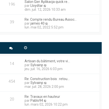
a
r
Salon Gier Aplikacja quick re…
m
l
196
g
n
V
par
Lloydtar
e
e
e
i
o
dim. juil. 12, 2026 10:33 am
s
d
e
i
s
e
r
r
a
r
Re: Compte rendu Bureau Assoc…
m
l
39
g
n
V
par
james 40
e
e
e
i
o
lun. mai 02, 2022 5:52 pm
s
d
e
i
s
e
r
r
a
r
m
l
g
n
e
e
dresse je suis preneur et je
e
i
s
d
e
s
e
r
a
r
 technique plus précisément
m
g
n
e
s.
Artisan du bâtiment, votre vi…
e
i
14
s
V
par
Sylvainp
e
s
o
jeu. juil. 16, 2026 6:03 pm
r
a
i
m
roblème de démarrage , le
g
r
e
Re: Construction bois : retou…
e
l
rait il eu ce problème ,
454
s
V
par
Sylvainp
e
s
o
mar. juil. 28, 2026 2:00 pm
d
a
i
e
g
r
r
Re: Travaux en hauteur
e
l
20
n
V
 Poclain , alors que je la
par
Pablo94
e
i
o
lun. mars 02, 2026 10:22 pm
d
e voyant s’apparente à un
e
i