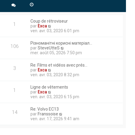
 ECU moteur sortie 44.
Coup de rétroviseur
1
V
herche d’information
par
Exca
o
ven. avr. 03, 2020 6:01 pm
e agréable journée.
i
r
Різноманітні корисні матеріал…
l
106
V
par
SteveUtteS
e
o
mer. août 05, 2026 7:50 pm
d
à titre privé pour mes travaux
i
e
r
rtie hydraulique. Ma pelle
r
Re: Films et vidéos avec prés…
l
3
n
V
par
Exca
ertains moments et je doit
e
i
o
ven. avr. 03, 2020 8:32 pm
d
e
i
e
r
r
r
Ligne de vêtements
m
l
1
n
V
par
Exca
e
aux travaux publics et à la
e
i
o
ven. avr. 03, 2020 6:15 pm
s
d
 les différentes techniques
e
i
s
e
r
r
thodes et d’échanger avec des
a
r
Re: Volvo EC13
m
l
14
g
n
V
par
Franssoise
ntribuer efficacement à des
e
e
e
i
o
ven. avr. 17, 2026 9:41 am
s
d
e
i
s
e
r
r
ion d’engin tp je pratique
a
r
m
l
g