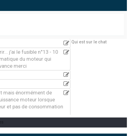
Qui est sur le chat
... j’ai le fusible n°13 - 10
tomatique du moteur qui
avance merci
ment mais énormément de
puissance moteur lorsque
teur et pas de consommation
es
7 . Je n’ai que 3 secondes