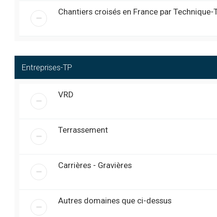
joystick , je soupconne le co
Chantiers croisés en France par Technique-
Super....
@
james 40
« ven. 7:42 pm »
Bon c est reparti UN GRAND 
@
Obelix
« ven. 7:04 pm »
Bonjour, à tous. Je me
@
laurentestingoy
« ven. 3:54 pm »
pelleteuse 8 tonne (enf
Entreprises-TP
mémoire) ?
Sujet TP-Expo 2024 à jour ...
@
Exca
« mer. 3:12 am »
VRD
Bonjour à tous
@
pulverisateur-manuel
« mar. 1:01 pm »
Salut à tous , sujet internat 
@
james 40
« ven. 7:51 pm »
l’on peu revenir chercher q
Terrassement
Salut l’équipe ... hier j’ai fais u
@
Exca
« ven. 6:11 am »
Bonsoir, il semblerait q
@
RemiGuerin
« sam. 6:11 pm »
telephoner ou m’envoyer
Carrières - Gravières
Salut les AMIS IMPECABLE
@
Obelix
« sam. 5:58 am »
Bonjour à tous ///
@
Exca
« ven. 4:57 pm »
Autres domaines que ci-dessus
Bonjour à tous, j’ai mis à
@
RemiGuerin
« jeu. 5:38 pm »