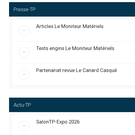
déjà la mécanique sur
Takeuchi TL140 avec 
Presse-TP
coupure moteur se ré
J’aimerais comprend
Articles Le Moniteur Matériels
Bonjour je m’appelle 
@
garage logis neuf
« mer. 1:29 pm »
Salut à tous, Je m’appel
@
EnergieMaison
« ven. 6:20 pm »
J’aime comprendre comme
Tests engins Le Moniteur Matériels
Bonjour à toutes et à t
@
EnergieMaison
« ven. 4:04 pm »
bâtiment et aux travaux
rejoindre votre commu
Partenariat revue Le Canard Casqué
Triste journée pour notre équi
@
Exca
« jeu. 11:45 pm »
émouvant pour nous tous ...
Au revoir mon ami Obélix, t
@
fredmeca
« ven. 6:28 pm »
Bonjour, Je m’appelle 
@
BoisEtPatience
« sam. 8:15 am »
Actu-TP
spécialisé dans la res
apprendre des savoir-f
SalonTP-Expo 2026
jcb 4CX: Bonjour tout le 
@
Pascal_65
« lun. 10:13 am »
commandes cerveau control.