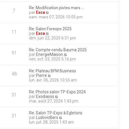
i
m
ait ?
g
r
e
Re: Modification pistes mars …
e
l
7
s
V
par
Exca
e
s
o
sam. mars 07, 2026 10:05 pm
d
ière sur une chenille si
a
i
e
g
r
r
Re: Salon Forexpo 2025
e
l
11
n
V
par
Exca
e
i
o
dim. juin 22, 2025 6:31 pm
d
e
i
rci. La pelle avance mais n’a
e
r
r
r
Re: Compte-rendu Bauma 2025
m
l
91
n
V
par
EnergieMaison
e
e
 remorque après utilisation
i
o
ven. oct. 03, 2025 5:16 pm
s
d
e
i
marre plus ...snif! j’ai fait
s
e
r
r
a
r
 du courant sur les bougies de
Re: Plateau BFM Business
m
l
48
g
n
V
par
Pierre
e
e
it cramé ? je suis un peu en
e
i
o
lun. avr. 06, 2026 10:55 am
s
d
e
 sincèrement merci
i
s
e
r
r
a
r
Re: Photos salon TP-Expo 2024
ue sur une liebherr 914,
m
l
31
g
n
V
par
Exodiasss
e
e
e
i
o
mar. août 27, 2024 1:43 pm
s
d
e
i
s
e
r
r
a
r
Re: Salon TP-Expo à Egletons
m
l
31
g
n
V
par
LudovicBers
e
e
e
i
o
lun. juil. 28, 2025 1:43 am
s
d
e
i
s
e