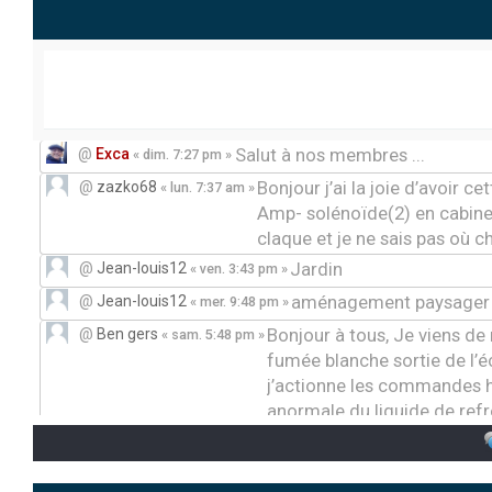
Salut à nos membres ...
@
Exca
« dim. 7:27 pm »
Bonjour j’ai la joie d’avoir ce
@
zazko68
« lun. 7:37 am »
Amp- solénoïde(2) en cabine 
claque et je ne sais pas où 
Jardin
@
Jean-louis12
« ven. 3:43 pm »
aménagement paysager
@
Jean-louis12
« mer. 9:48 pm »
Bonjour à tous, Je viens d
@
Ben gers
« sam. 5:48 pm »
fumée blanche sortie de l’
j’actionne les commandes h
anormale du liquide de refr
présentation
@
Sebas00
« lun. 2:56 pm »
Bonjour, J’ai un problè
@
DanielCreppe
« mar. 11:49 am »