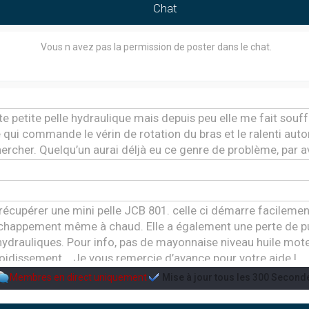
Chat
Vous n avez pas la permission de poster dans le chat.
tte petite pelle hydraulique mais depuis peu elle me fait souffrir
qui commande le vérin de rotation du bras et le ralenti au
chercher. Quelqu’un aurai déljà eu ce genre de problème, par 
e récupérer une mini pelle JCB 801. celle ci démarre facile
échappement même à chaud. Elle a également une perte de 
ydrauliques. Pour info, pas de mayonnaise niveau huile mo
oidissement... Je vous remercie d’avance pour votre aide !
Membres en direct uniquement
Mise à jour tous les
300
Second
me de préchauffage sur une pelleteuse takeuchi tb230 de 201