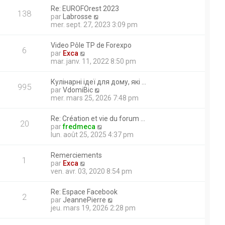
r
r
a
r
Re: EUROFOrest 2023
m
l
138
g
n
V
par
Labrosse
e
e
e
i
o
mer. sept. 27, 2023 3:09 pm
s
d
e
i
s
e
r
r
a
s un espace dédié
r
Video Pôle TP de Forexpo
m
l
6
g
n
V
par
Exca
e
e
marrage elle marche
e
i
o
mar. janv. 11, 2022 8:50 pm
s
d
e
i
es elle marche au ralenti
s
e
r
r
a
r
 de relever la manette de
Кулінарні ідеї для дому, які …
m
l
995
g
n
V
par
VdomiBic
e
e
u verin de balancier ont été
e
i
o
mer. mars 25, 2026 7:48 pm
s
d
e
ique déborde; merci d’avance
i
s
e
r
r
a
r
Re: Création et vie du forum …
m
l
20
g
n
V
par
fredmeca
e
e
suzu année 1986. Problème
e
i
o
lun. août 25, 2025 4:37 pm
s
d
e
i
s
e
r
r
a
r
Remerciements
m
l
1
g
n
V
par
Exca
e
e
e
i
o
ven. avr. 03, 2020 8:54 pm
s
d
e
i
s
e
r
r
a
r
Re: Espace Facebook
m
l
2
g
n
V
par
JeannePierre
e
e
e
i
o
jeu. mars 19, 2026 2:28 pm
s
d
e
i
s
e
r
r