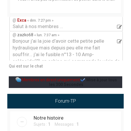
r
c
h
@
Exca
« dim. 7:27 pm »
Salut à nos membres ...
e
@
zazko68
« lun. 7:37 am »
r
Bonjour j’ai la joie d’avoir cette petite pelle
hydraulique mais depuis peu elle me fait
souffrir... j’ai le fusible n°13 - 10 Amp-
solénoïde(2) en cabine qui commande le vérin de
Qui est sur le chat
rotation du bras et le ralenti automatique du
moteur qui claque et je ne sais pas où chercher.
Membres en direct uniquement
Mise à jour tous
Quelqu’un aurai déljà eu ce genre de problème, par
les
300
Secondes
avance merci
@
Jean-louis12
« ven. 3:43 pm »
Forum-TP
Jardin
@
Jean-louis12
« mer. 9:48 pm »
aménagement paysager
Notre histoire
Sujets :
1
Messages :
1
@
Ben gers
« sam. 5:48 pm »