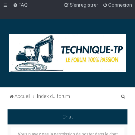
FAQ
S’enregistrer
Connexion
R
Accueil
Index du forum
e
c
Chat
h
e
Vous n avez pas la permission de poster dans le chat.