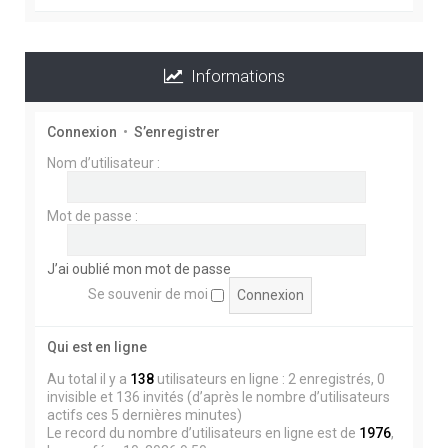
Informations
BONJOUR A TOUS ,
EVITEZ DE CLIQUER SUR LES MESSAGES QUI NE
Connexion
•
S’enregistrer
SONT PAS EN FRANCAIS , C'est tout sauf du TP
Nom d’utilisateur :
Mot de passe :
POUR NE PAS PERDRE VOTRE TEMPS ET
ENDOMMAGER VOTRE ORDINATEUR .. LA
SOLUTION ..
J’ai oublié mon mot de passe
En haut à gauche au dessus du Chat , accès rapide
Se souvenir de moi
, messages non lus, puis cliquer sur Marquer tout
comme lu ........ Vous ferez disparaître tous les
Qui est en ligne
messages indésirables .....
Au total il y a
138
utilisateurs en ligne : 2 enregistrés, 0
invisible et 136 invités (d’après le nombre d’utilisateurs
actifs ces 5 dernières minutes)
Le record du nombre d’utilisateurs en ligne est de
1976
,