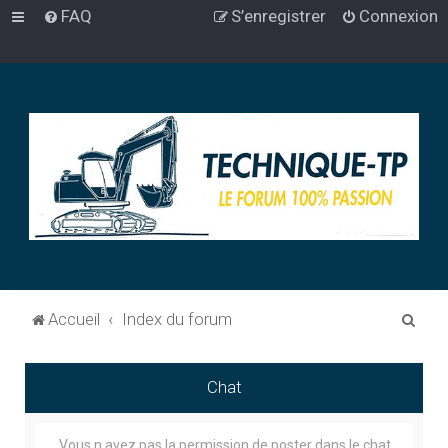
FAQ
S’enregistrer
Connexion
R
Accueil
Index du forum
e
c
Chat
h
e
Vous n avez pas la permission de poster dans le chat.