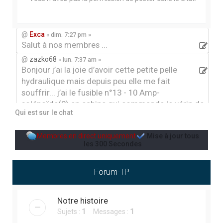
r
c
h
@
Exca
« dim. 7:27 pm »
Salut à nos membres ...
e
@
zazko68
« lun. 7:37 am »
r
Bonjour j’ai la joie d’avoir cette petite pelle
hydraulique mais depuis peu elle me fait
souffrir... j’ai le fusible n°13 - 10 Amp-
solénoïde(2) en cabine qui commande le vérin de
Qui est sur le chat
rotation du bras et le ralenti automatique du
moteur qui claque et je ne sais pas où chercher.
Membres en direct uniquement
Mise à jour tous
Quelqu’un aurai déljà eu ce genre de problème, par
les
300
Secondes
avance merci
@
Jean-louis12
« ven. 3:43 pm »
Forum-TP
Jardin
@
Jean-louis12
« mer. 9:48 pm »
aménagement paysager
Notre histoire
Sujets :
1
Messages :
1
@
Ben gers
« sam. 5:48 pm »