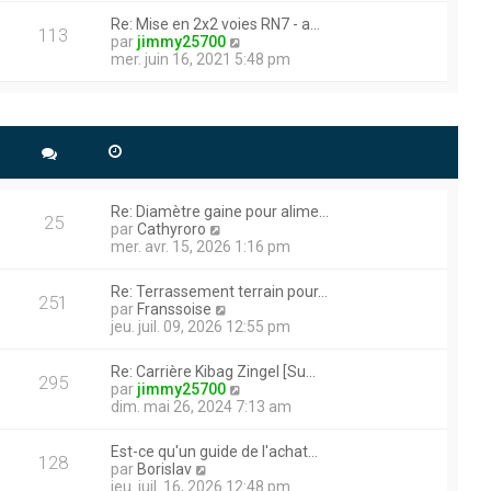
e
r
r
r
Re: Mise en 2x2 voies RN7 - a…
m
l
113
n
V
par
jimmy25700
e
e
i
o
mer. juin 16, 2021 5:48 pm
s
d
e
i
s
e
r
r
a
r
user un trou avec une
m
l
g
n
e
e
e plus puissante (15t de
e
i
s
d
e
s
e
r
a
r
m
g
n
e
Re: Diamètre gaine pour alime…
e
i
25
s
V
par
Cathyroro
e
s
o
mer. avr. 15, 2026 1:16 pm
r
ications , et des infos que
a
i
m
g
r
e
Re: Terrassement terrain pour…
e
l
251
s
V
par
Franssoise
 300 vues !!
e
s
o
jeu. juil. 09, 2026 12:55 pm
d
a
i
ment. N’hésitez pas à me
e
g
r
r
Re: Carrière Kibag Zingel [Su…
e
l
295
n
V
par
jimmy25700
e
i
o
dim. mai 26, 2024 7:13 am
d
e
i
e
r
r
r
Est-ce qu'un guide de l'achat…
m
l
128
e que cela sera efficace.
n
V
par
Borislav
e
e
i
o
jeu. juil. 16, 2026 12:48 pm