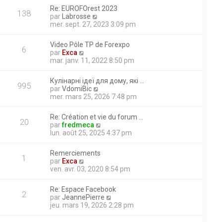
r
r
a
r
Re: EUROFOrest 2023
m
l
138
g
n
V
par
Labrosse
e
e
e
i
o
mer. sept. 27, 2023 3:09 pm
s
d
e
i
s
e
r
r
a
s un espace dédié
r
Video Pôle TP de Forexpo
m
l
6
g
n
V
par
Exca
e
e
marrage elle marche
e
i
o
mar. janv. 11, 2022 8:50 pm
s
d
e
i
es elle marche au ralenti
s
e
r
r
a
r
 de relever la manette de
Кулінарні ідеї для дому, які …
m
l
995
g
n
V
par
VdomiBic
e
e
u verin de balancier ont été
e
i
o
mer. mars 25, 2026 7:48 pm
s
d
e
ique déborde; merci d’avance
i
s
e
r
r
a
r
Re: Création et vie du forum …
m
l
20
g
n
V
par
fredmeca
e
e
suzu année 1986. Problème
e
i
o
lun. août 25, 2025 4:37 pm
s
d
e
i
s
e
r
r
a
r
Remerciements
m
l
1
g
n
V
par
Exca
e
e
e
i
o
ven. avr. 03, 2020 8:54 pm
s
d
e
i
s
e
r
r
a
r
Re: Espace Facebook
m
l
2
g
n
V
par
JeannePierre
e
e
e
i
o
jeu. mars 19, 2026 2:28 pm
s
d
e
i
s
e
r
r