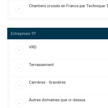
joystick , je soupconne le co
Chantiers croisés en France par Technique-
Super....
@
james 40
« ven. 7:42 pm »
Bon c est reparti UN GRAND 
@
Obelix
« ven. 7:04 pm »
Bonjour, à tous. Je me
@
laurentestingoy
« ven. 3:54 pm »
pelleteuse 8 tonne (enf
Entreprises-TP
mémoire) ?
Sujet TP-Expo 2024 à jour ...
@
Exca
« mer. 3:12 am »
VRD
Bonjour à tous
@
pulverisateur-manuel
« mar. 1:01 pm »
Salut à tous , sujet internat 
@
james 40
« ven. 7:51 pm »
l’on peu revenir chercher q
Terrassement
Salut l’équipe ... hier j’ai fais u
@
Exca
« ven. 6:11 am »
Bonsoir, il semblerait q
@
RemiGuerin
« sam. 6:11 pm »
telephoner ou m’envoyer
Carrières - Gravières
Salut les AMIS IMPECABLE
@
Obelix
« sam. 5:58 am »
Bonjour à tous ///
@
Exca
« ven. 4:57 pm »
Autres domaines que ci-dessus
Bonjour à tous, j’ai mis à
@
RemiGuerin
« jeu. 5:38 pm »