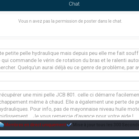
Chat
Vous n avez pas la permission de poster dans le chat.
tte petite pelle hydraulique mais depuis peu elle me fait souffrir
qui commande le vérin de rotation du bras et le ralenti au
chercher. Quelqu’un aurai déljà eu ce genre de problème, par 
e récupérer une mini pelle JCB 801. celle ci démarre facile
échappement même à chaud. Elle a également une perte de 
ydrauliques. Pour info, pas de mayonnaise niveau huile mo
oidissement... Je vous remercie d’avance pour votre aide !
Membres en direct uniquement
Mise à jour tous les
300
Second
me de préchauffage sur une pelleteuse takeuchi tb230 de 201