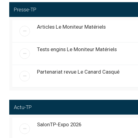
déjà la mécanique sur
Takeuchi TL140 avec 
Presse-TP
coupure moteur se ré
J’aimerais comprend
Articles Le Moniteur Matériels
Bonjour je m’appelle 
@
garage logis neuf
« mer. 1:29 pm »
Salut à tous, Je m’appel
@
EnergieMaison
« ven. 6:20 pm »
J’aime comprendre comme
Tests engins Le Moniteur Matériels
Bonjour à toutes et à t
@
EnergieMaison
« ven. 4:04 pm »
bâtiment et aux travaux
rejoindre votre commu
Partenariat revue Le Canard Casqué
Triste journée pour notre équi
@
Exca
« jeu. 11:45 pm »
émouvant pour nous tous ...
Au revoir mon ami Obélix, t
@
fredmeca
« ven. 6:28 pm »
Bonjour, Je m’appelle 
@
BoisEtPatience
« sam. 8:15 am »
Actu-TP
spécialisé dans la res
apprendre des savoir-f
SalonTP-Expo 2026
jcb 4CX: Bonjour tout le 
@
Pascal_65
« lun. 10:13 am »
commandes cerveau control.