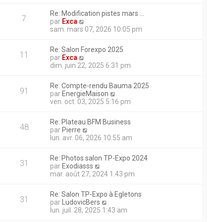
i
m
ait ?
g
r
e
Re: Modification pistes mars …
e
l
7
s
V
par
Exca
e
s
o
sam. mars 07, 2026 10:05 pm
d
ière sur une chenille si
a
i
e
g
r
r
Re: Salon Forexpo 2025
e
l
11
n
V
par
Exca
e
i
o
dim. juin 22, 2025 6:31 pm
d
e
i
rci. La pelle avance mais n’a
e
r
r
r
Re: Compte-rendu Bauma 2025
m
l
91
n
V
par
EnergieMaison
e
e
 remorque après utilisation
i
o
ven. oct. 03, 2025 5:16 pm
s
d
e
i
marre plus ...snif! j’ai fait
s
e
r
r
a
r
 du courant sur les bougies de
Re: Plateau BFM Business
m
l
48
g
n
V
par
Pierre
e
e
it cramé ? je suis un peu en
e
i
o
lun. avr. 06, 2026 10:55 am
s
d
e
 sincèrement merci
i
s
e
r
r
a
r
Re: Photos salon TP-Expo 2024
ue sur une liebherr 914,
m
l
31
g
n
V
par
Exodiasss
e
e
e
i
o
mar. août 27, 2024 1:43 pm
s
d
e
i
s
e
r
r
a
r
Re: Salon TP-Expo à Egletons
m
l
31
g
n
V
par
LudovicBers
e
e
e
i
o
lun. juil. 28, 2025 1:43 am
s
d
e
i
s
e