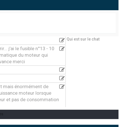
Qui est sur le chat
... j’ai le fusible n°13 - 10
tomatique du moteur qui
avance merci
ment mais énormément de
puissance moteur lorsque
teur et pas de consommation
es
7 . Je n’ai que 3 secondes