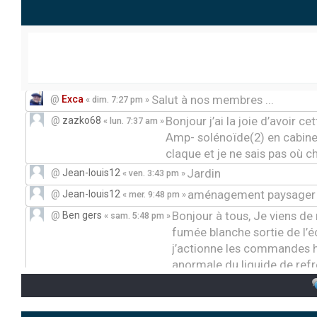
Salut à nos membres ...
@
Exca
« dim. 7:27 pm »
Bonjour j’ai la joie d’avoir ce
@
zazko68
« lun. 7:37 am »
Amp- solénoïde(2) en cabine 
claque et je ne sais pas où 
Jardin
@
Jean-louis12
« ven. 3:43 pm »
aménagement paysager
@
Jean-louis12
« mer. 9:48 pm »
Bonjour à tous, Je viens d
@
Ben gers
« sam. 5:48 pm »
fumée blanche sortie de l’
j’actionne les commandes h
anormale du liquide de refr
présentation
@
Sebas00
« lun. 2:56 pm »
Bonjour, J’ai un problè
@
DanielCreppe
« mar. 11:49 am »