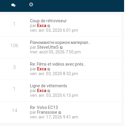
 ECU moteur sortie 44.
Coup de rétroviseur
1
V
herche d’information
par
Exca
o
ven. avr. 03, 2020 6:01 pm
e agréable journée.
i
r
Різноманітні корисні матеріал…
l
106
V
par
SteveUtteS
e
o
mer. août 05, 2026 7:50 pm
d
à titre privé pour mes travaux
i
e
r
rtie hydraulique. Ma pelle
r
Re: Films et vidéos avec prés…
l
3
n
V
par
Exca
ertains moments et je doit
e
i
o
ven. avr. 03, 2020 8:32 pm
d
e
i
e
r
r
r
Ligne de vêtements
m
l
1
n
V
par
Exca
e
aux travaux publics et à la
e
i
o
ven. avr. 03, 2020 6:15 pm
s
d
 les différentes techniques
e
i
s
e
r
r
thodes et d’échanger avec des
a
r
Re: Volvo EC13
m
l
14
g
n
V
par
Franssoise
ntribuer efficacement à des
e
e
e
i
o
ven. avr. 17, 2026 9:41 am
s
d
e
i
s
e
r
r
ion d’engin tp je pratique
a
r
m
l
g