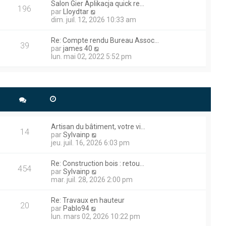
a
r
Salon Gier Aplikacja quick re…
m
l
196
g
n
V
par
Lloydtar
e
e
e
i
o
dim. juil. 12, 2026 10:33 am
s
d
e
i
s
e
r
r
a
r
Re: Compte rendu Bureau Assoc…
m
l
39
g
n
V
par
james 40
e
e
e
i
o
lun. mai 02, 2022 5:52 pm
s
d
e
i
s
e
r
r
a
r
m
l
g
n
e
e
dresse je suis preneur et je
e
i
s
d
e
s
e
r
a
r
 technique plus précisément
m
g
n
e
s.
Artisan du bâtiment, votre vi…
e
i
14
s
V
par
Sylvainp
e
s
o
jeu. juil. 16, 2026 6:03 pm
r
a
i
m
roblème de démarrage , le
g
r
e
Re: Construction bois : retou…
e
l
rait il eu ce problème ,
454
s
V
par
Sylvainp
e
s
o
mar. juil. 28, 2026 2:00 pm
d
a
i
e
g
r
r
Re: Travaux en hauteur
e
l
20
n
V
 Poclain , alors que je la
par
Pablo94
e
i
o
lun. mars 02, 2026 10:22 pm
d
e voyant s’apparente à un
e
i