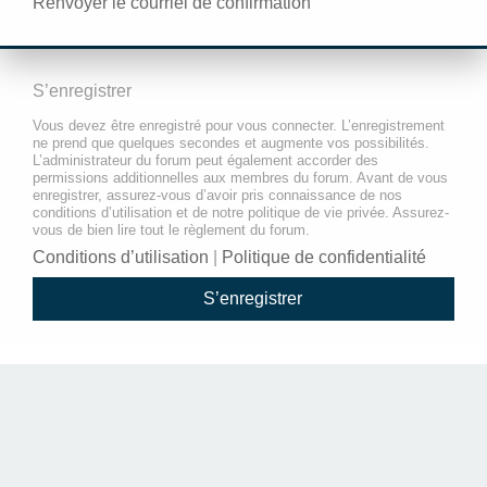
Renvoyer le courriel de confirmation
S’enregistrer
Vous devez être enregistré pour vous connecter. L’enregistrement
ne prend que quelques secondes et augmente vos possibilités.
L’administrateur du forum peut également accorder des
permissions additionnelles aux membres du forum. Avant de vous
enregistrer, assurez-vous d’avoir pris connaissance de nos
conditions d’utilisation et de notre politique de vie privée. Assurez-
vous de bien lire tout le règlement du forum.
Conditions d’utilisation
|
Politique de confidentialité
S’enregistrer