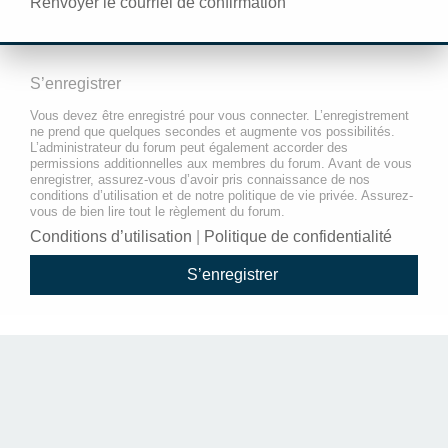
Renvoyer le courriel de confirmation
S’enregistrer
Vous devez être enregistré pour vous connecter. L’enregistrement
ne prend que quelques secondes et augmente vos possibilités.
L’administrateur du forum peut également accorder des
permissions additionnelles aux membres du forum. Avant de vous
enregistrer, assurez-vous d’avoir pris connaissance de nos
conditions d’utilisation et de notre politique de vie privée. Assurez-
vous de bien lire tout le règlement du forum.
Conditions d’utilisation
|
Politique de confidentialité
S’enregistrer