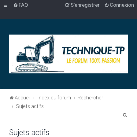
FAQ
S’enregistrer
Connexion
Accueil
Index du forum
Rechercher
Sujets actifs
R
e
Sujets actifs
c