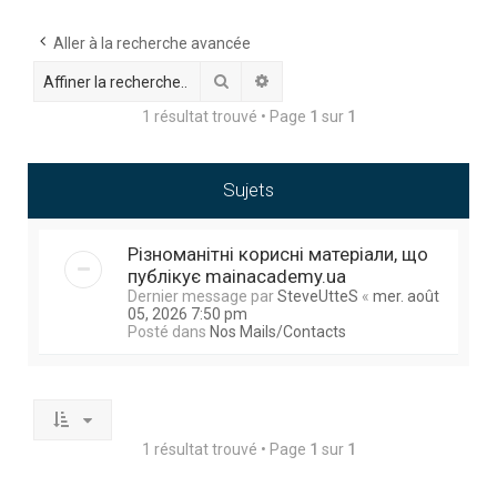
h
e
Aller à la recherche avancée
r
Rechercher
Recherche avancée
c
1 résultat trouvé • Page
1
sur
1
h
e
Sujets
r
Різноманітні корисні матеріали, що
публікує mainacademy.ua
Dernier message par
SteveUtteS
«
mer. août
05, 2026 7:50 pm
Posté dans
Nos Mails/Contacts
1 résultat trouvé • Page
1
sur
1