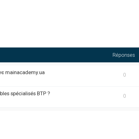
Réponses
кує mainacademy.ua
0
bles spécialisés BTP ?
0