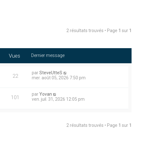
2 résultats trouvés • Page
1
sur
1
Vues
Dernier message
par
SteveUtteS
22
mer. août 05, 2026 7:50 pm
par
Yovan
101
ven. juil. 31, 2026 12:05 pm
2 résultats trouvés • Page
1
sur
1