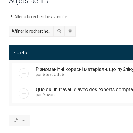
Sujets actifs
Aller à la recherche avancée
Rechercher
Recherche avancée
Sujets
Різноманітні корисні матеріали, що публі
par
SteveUtteS
Quelqu'un travaille avec des experts compta
par
Yovan