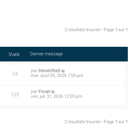
2 résultats trouvés • Page
1
sur
1
Vues
Dernier message
par
SteveUtteS
24
mer. août 05, 2026 7:50 pm
par
Yovan
103
ven. juil. 31, 2026 12:05 pm
2 résultats trouvés • Page
1
sur
1