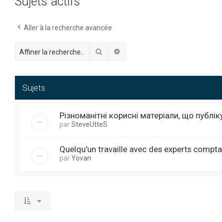
Sujets actifs
Aller à la recherche avancée
Rechercher
Recherche avancée
Sujets
Різноманітні корисні матеріали, що публі
par
SteveUtteS
Quelqu'un travaille avec des experts compta
par
Yovan