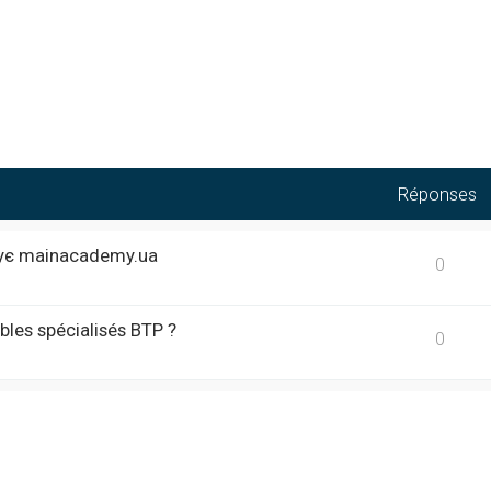
Réponses
кує mainacademy.ua
0
bles spécialisés BTP ?
0