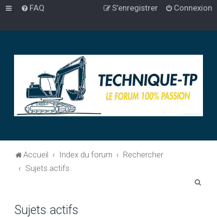
FAQ
S’enregistrer
Connexion
Accueil
Index du forum
Rechercher
Sujets actifs
R
e
Sujets actifs
c