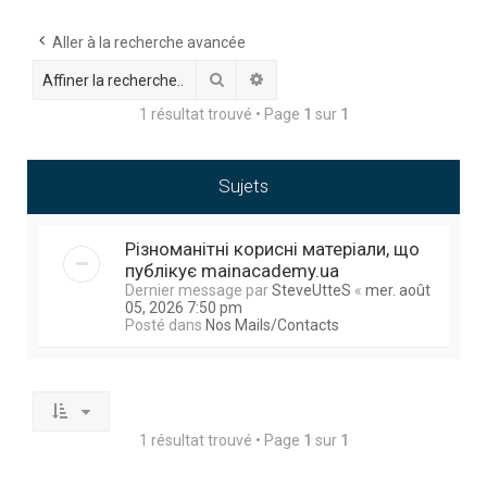
h
e
Aller à la recherche avancée
r
Rechercher
Recherche avancée
c
1 résultat trouvé • Page
1
sur
1
h
e
Sujets
r
Різноманітні корисні матеріали, що
публікує mainacademy.ua
Dernier message par
SteveUtteS
«
mer. août
05, 2026 7:50 pm
Posté dans
Nos Mails/Contacts
1 résultat trouvé • Page
1
sur
1