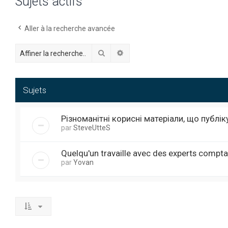
Sujets actifs
Aller à la recherche avancée
Rechercher
Recherche avancée
Sujets
Різноманітні корисні матеріали, що публі
par
SteveUtteS
Quelqu'un travaille avec des experts compta
par
Yovan