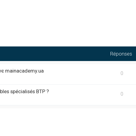
Réponses
кує mainacademy.ua
0
bles spécialisés BTP ?
0