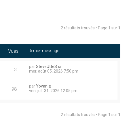
2 résultats trouvés • Page
1
sur
1
Vues
Dernier message
par
SteveUtteS
13
mer. août 05, 2026 7:50 pm
par
Yovan
98
ven. juil. 31, 2026 12:05 pm
2 résultats trouvés • Page
1
sur
1