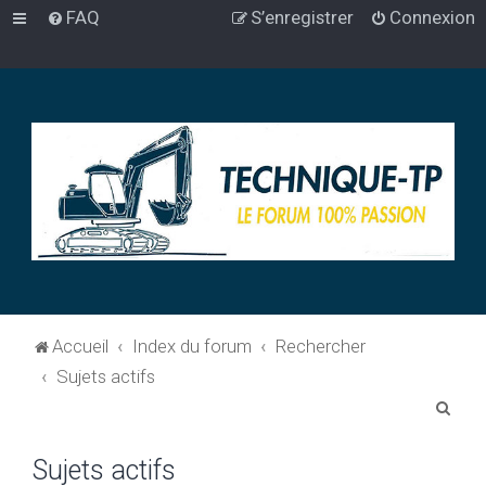
FAQ
S’enregistrer
Connexion
Accueil
Index du forum
Rechercher
Sujets actifs
R
e
Sujets actifs
c