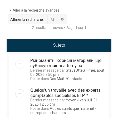
h
e
Aller à la recherche avancée
r
Rechercher
Recherche avancée
c
2 résultats trouvés • Page
1
sur
1
h
e
Sujets
r
Різноманітні корисні матеріали, що
публікує mainacademy.ua
Dernier message par
SteveUtteS
«
mer. août
05, 2026 7:50 pm
Posté dans
Nos Mails/Contacts
Quelqu'un travaille avec des experts
comptables spécialisés BTP ?
Dernier message par
Yovan
«
ven. juil. 31,
2026 12:05 pm
Posté dans
Autres sujets que matériel -
entreprise - chantiers