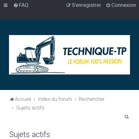
FAQ
S’enregistrer
Connexion
Accueil
Index du forum
Rechercher
Sujets actifs
R
e
Sujets actifs
c