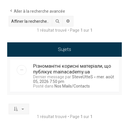
h
e
Aller à la recherche avancée
r
Rechercher
Recherche avancée
c
1 résultat trouvé • Page
1
sur
1
h
e
Sujets
r
Різноманітні корисні матеріали, що
публікує mainacademy.ua
Dernier message par
SteveUtteS
«
mer. août
05, 2026 7:50 pm
Posté dans
Nos Mails/Contacts
1 résultat trouvé • Page
1
sur
1