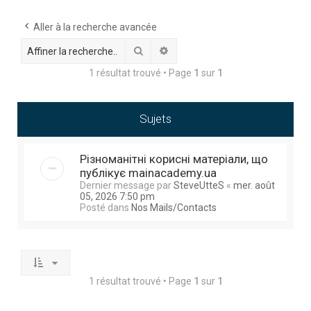
h
e
Aller à la recherche avancée
r
Rechercher
Recherche avancée
c
1 résultat trouvé • Page
1
sur
1
h
e
Sujets
r
Різноманітні корисні матеріали, що
публікує mainacademy.ua
Dernier message par
SteveUtteS
«
mer. août
05, 2026 7:50 pm
Posté dans
Nos Mails/Contacts
1 résultat trouvé • Page
1
sur
1