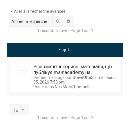
h
e
Aller à la recherche avancée
r
Rechercher
Recherche avancée
c
1 résultat trouvé • Page
1
sur
1
h
e
Sujets
r
Різноманітні корисні матеріали, що
публікує mainacademy.ua
Dernier message par
SteveUtteS
«
mer. août
05, 2026 7:50 pm
Posté dans
Nos Mails/Contacts
1 résultat trouvé • Page
1
sur
1