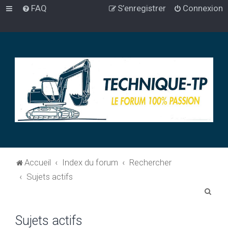
FAQ
S’enregistrer
Connexion
Accueil
Index du forum
Rechercher
Sujets actifs
R
e
Sujets actifs
c