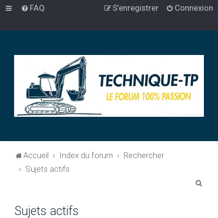
FAQ
S’enregistrer
Connexion
Accueil
Index du forum
Rechercher
Sujets actifs
R
e
Sujets actifs
c