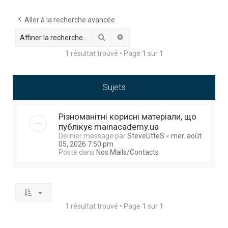
h
e
Aller à la recherche avancée
r
Rechercher
Recherche avancée
c
1 résultat trouvé • Page
1
sur
1
h
e
Sujets
r
Різноманітні корисні матеріали, що
публікує mainacademy.ua
Dernier message par
SteveUtteS
«
mer. août
05, 2026 7:50 pm
Posté dans
Nos Mails/Contacts
1 résultat trouvé • Page
1
sur
1