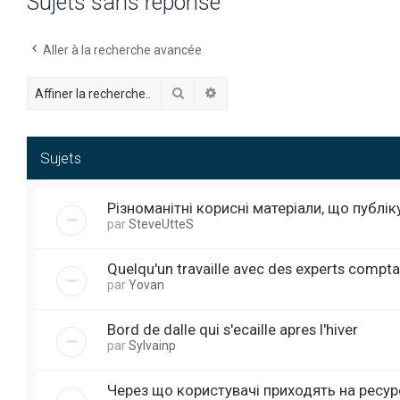
Sujets sans réponse
Aller à la recherche avancée
Rechercher
Recherche avancée
Sujets
Різноманітні корисні матеріали, що публі
par
SteveUtteS
Quelqu'un travaille avec des experts compta
par
Yovan
Bord de dalle qui s'ecaille apres l'hiver
par
Sylvainp
Через що користувачі приходять на ресур