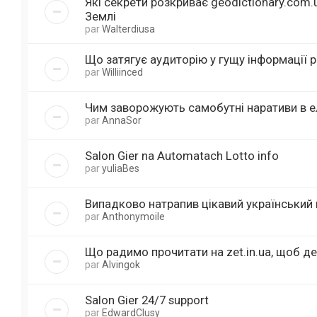
Які секрети розкриває geodictionary.com
Землі
par
Walterdiusa
Що затягує аудиторію у гущу інформації p
par
Williinced
Чим заворожують самобутні наративи в е
par
AnnaSor
Salon Gier na Automatach Lotto info
par
yuliaBes
Випадково натрапив цікавий український в
par
Anthonymoile
Що радимо прочитати на zet.in.ua, щоб д
par
Alvingok
Salon Gier 24/7 support
par
EdwardClusy