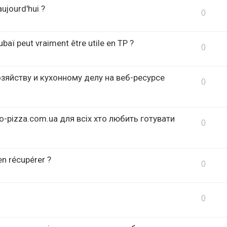
aujourd'hui ?
0
ubaï peut vraiment être utile en TP ?
0
яйству и кухонному делу на веб-ресурсе
0
o-pizza.com.ua для всіх хто любить готувати
0
en récupérer ?
0
0