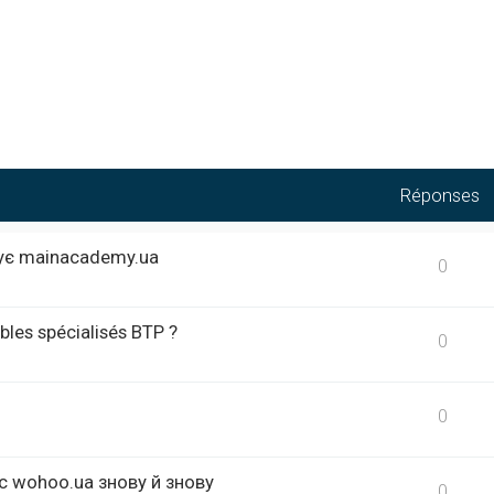
Réponses
кує mainacademy.ua
0
bles spécialisés BTP ?
0
0
с wohoo.ua знову й знову
0