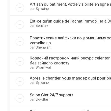
Artisan du bâtiment, votre visibilité en ligne 
par
Sylvainp
Est-ce qu'un guide de l'achat immobilier à D
par
Borislav
Практические лайфхаки по домашнему хоз
zemelka.ua
par
Shenwah
Корисний гастрономічний ресурс celentan
без зайвого клопоту
par
Wiiamwaf
Après le chantier, vous mangez quoi pour bi
par
Sylvainp
Salon Gier 24/7 support
par
Lloydtar