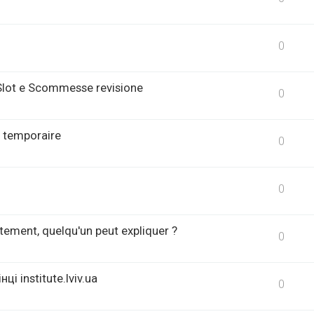
0
 Slot e Scommesse revisione
0
 temporaire
0
0
tement, quelqu'un peut expliquer ?
0
і institute.lviv.ua
0