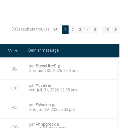
303 résultats trouvés
1
…
2
3
4
5
13
Page
1
sur
13
Suiv
Vues
Dernier message
par
SteveUtteS
38
mer. août 05, 2026 7:50 pm
par
Yovan
120
ven. juil. 31, 2026 12:05 pm
par
Sylvainp
84
mer. juil. 29, 2026 5:33 pm
par
Philipgroox
138