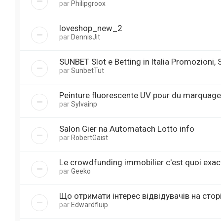
par
Philipgroox
loveshop_new_2
par
DennisJit
SUNBET Slot e Betting in Italia Promozioni,
par
SunbetTut
Peinture fluorescente UV pour du marquage
par
Sylvainp
Salon Gier na Automatach Lotto info
par
RobertGaist
Le crowdfunding immobilier c'est quoi exac
par
Geeko
Що отримати інтерес відвідувачів на сторінц
par
Edwardfluip