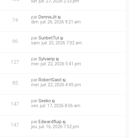
lun. juil. 27, 2026 2:33 pm
par
DennisJit
74
dim. juil. 26, 2026 9:21 am
par
SunbetTut
66
sam. juil. 25, 2026 7:02 am
par
Sylvainp
127
mer. juil. 22, 2026 5:41 pm
par
RobertGaist
85
mer. juil. 22, 2026 4:45 pm
par
Geeko
147
ven. juil. 17, 2026 8:06 am
par
Edwardfluip
147
jeu. juil. 16, 2026 7:52 pm