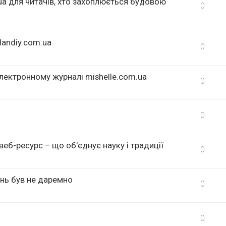
.ua для читачів, хто захоплюється будовою
0
landiy.com.ua
0
лектронному журналі mishelle.com.ua
0
0
еб-ресурс – що об'єднує науку і традиції
0
ень був не даремно
0
0