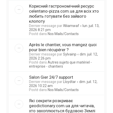
Корисний гастрономічний ресурс
celentano-pizza.com.ua для всіх хто
любить готувати без зайвого
клопоту
Dernier message par
Wiiamwaf
«
lun. juil. 13,
2026 8:21 pm
Posté dans
Nos Mails/Contacts
Après le chantier, vous mangez quoi
pour bien récupérer ?
Dernier message par
Sylvainp
«
dim. juil. 12,
2026 2:26 pm
Posté dans
Autres sujets que matériel -
entreprise - chantiers
Salon Gier 24/7 support
Dernier message par
Lloydtar
«
dim. juil. 12,
2026 10:22 am
Posté dans
Nos Mails/Contacts
Які секрети розкриває
geodictionary.com.ua для читачів,
хто захоплюється будовою Землі