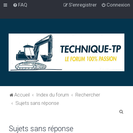
FAQ
S’enregistrer
Connexion
Accueil
Index du forum
Rechercher
Sujets sans réponse
R
e
Sujets sans réponse
c