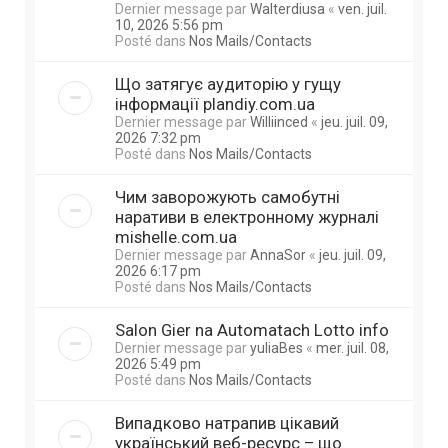
Dernier message par
Walterdiusa
«
ven. juil.
10, 2026 5:56 pm
Posté dans
Nos Mails/Contacts
Що затягує аудиторію у гущу
інформації plandiy.com.ua
Dernier message par
Williinced
«
jeu. juil. 09,
2026 7:32 pm
Posté dans
Nos Mails/Contacts
Чим заворожують самобутні
наративи в електронному журналі
mishelle.com.ua
Dernier message par
AnnaSor
«
jeu. juil. 09,
2026 6:17 pm
Posté dans
Nos Mails/Contacts
Salon Gier na Automatach Lotto info
Dernier message par
yuliaBes
«
mer. juil. 08,
2026 5:49 pm
Posté dans
Nos Mails/Contacts
Випадково натрапив цікавий
український веб-ресурс – що