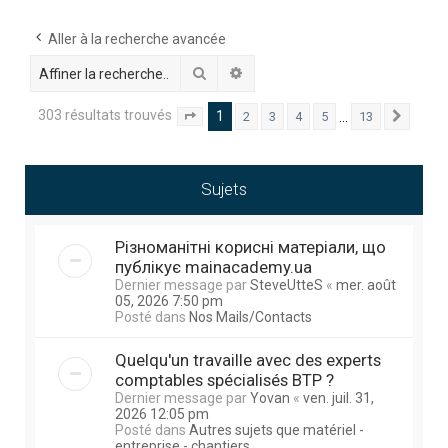
h
e
Aller à la recherche avancée
r
Rechercher
Recherche avancée
c
303 résultats trouvés
1
…
2
3
4
5
13
Page
1
sur
13
Suivan
h
e
r
Sujets
Різноманітні корисні матеріали, що
публікує mainacademy.ua
Dernier message par
SteveUtteS
«
mer. août
05, 2026 7:50 pm
Posté dans
Nos Mails/Contacts
Quelqu'un travaille avec des experts
comptables spécialisés BTP ?
Dernier message par
Yovan
«
ven. juil. 31,
2026 12:05 pm
Posté dans
Autres sujets que matériel -
entreprise - chantiers