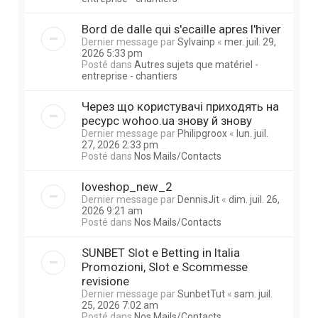
Bord de dalle qui s'ecaille apres l'hiver
Dernier message par
Sylvainp
«
mer. juil. 29,
2026 5:33 pm
Posté dans
Autres sujets que matériel -
entreprise - chantiers
Через що користувачі приходять на
ресурс wohoo.ua знову й знову
Dernier message par
Philipgroox
«
lun. juil.
27, 2026 2:33 pm
Posté dans
Nos Mails/Contacts
loveshop_new_2
Dernier message par
DennisJit
«
dim. juil. 26,
2026 9:21 am
Posté dans
Nos Mails/Contacts
SUNBET Slot e Betting in Italia
Promozioni, Slot e Scommesse
revisione
Dernier message par
SunbetTut
«
sam. juil.
25, 2026 7:02 am
Posté dans
Nos Mails/Contacts