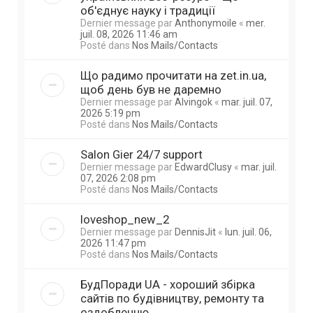
об'єднує науку і традиції
Dernier message par
Anthonymoile
«
mer.
juil. 08, 2026 11:46 am
Posté dans
Nos Mails/Contacts
Що радимо прочитати на zet.in.ua,
щоб день був не даремно
Dernier message par
Alvingok
«
mar. juil. 07,
2026 5:19 pm
Posté dans
Nos Mails/Contacts
Salon Gier 24/7 support
Dernier message par
EdwardClusy
«
mar. juil.
07, 2026 2:08 pm
Posté dans
Nos Mails/Contacts
loveshop_new_2
Dernier message par
DennisJit
«
lun. juil. 06,
2026 11:47 pm
Posté dans
Nos Mails/Contacts
БудПоради UA - хороший збірка
сайтів по будівництву, ремонту та
оздобленню