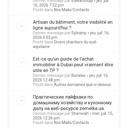
Dernier message par
Edwardfluip
«
jeu. juil.
16, 2026 7:52 pm
Posté dans
Nos Mails/Contacts
Artisan du bâtiment, votre visibilité en
ligne aujourd'hui ?
Dernier message par
Sylvainp
«
jeu. juil. 16,
2026 6:03 pm
Posté dans
Divers chantiers du sud-
aquitaine
Est-ce qu'un guide de l'achat
immobilier à Dubaï peut vraiment être
utile en TP ?
Dernier message par
Borislav
«
jeu. juil. 16,
2026 12:48 pm
Posté dans
Autres domaines que ci-dessus
Практические лайфхаки по
домашнему хозяйству и кухонному
делу на веб-ресурсе zemelka.ua
Dernier message par
Shenwah
«
mer. juil. 15,
2026 12:26 pm
Posté dans
Nos Mails/Contacts