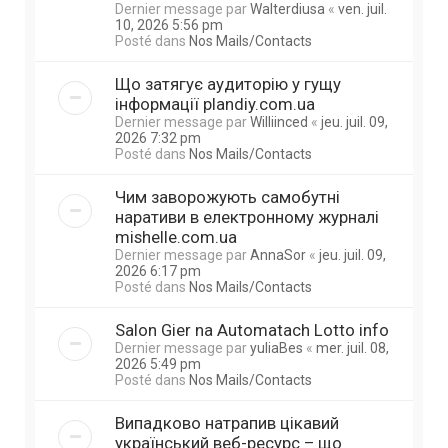
Dernier message par
Walterdiusa
«
ven. juil.
10, 2026 5:56 pm
Posté dans
Nos Mails/Contacts
Що затягує аудиторію у гущу
інформації plandiy.com.ua
Dernier message par
Williinced
«
jeu. juil. 09,
2026 7:32 pm
Posté dans
Nos Mails/Contacts
Чим заворожують самобутні
наративи в електронному журналі
mishelle.com.ua
Dernier message par
AnnaSor
«
jeu. juil. 09,
2026 6:17 pm
Posté dans
Nos Mails/Contacts
Salon Gier na Automatach Lotto info
Dernier message par
yuliaBes
«
mer. juil. 08,
2026 5:49 pm
Posté dans
Nos Mails/Contacts
Випадково натрапив цікавий
український веб-ресурс – що