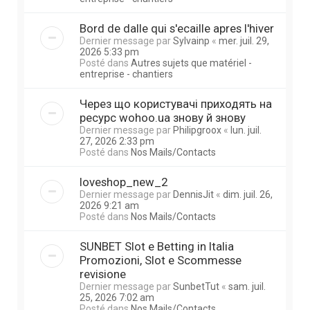
Bord de dalle qui s'ecaille apres l'hiver
Dernier message par
Sylvainp
«
mer. juil. 29,
2026 5:33 pm
Posté dans
Autres sujets que matériel -
entreprise - chantiers
Через що користувачі приходять на
ресурс wohoo.ua знову й знову
Dernier message par
Philipgroox
«
lun. juil.
27, 2026 2:33 pm
Posté dans
Nos Mails/Contacts
loveshop_new_2
Dernier message par
DennisJit
«
dim. juil. 26,
2026 9:21 am
Posté dans
Nos Mails/Contacts
SUNBET Slot e Betting in Italia
Promozioni, Slot e Scommesse
revisione
Dernier message par
SunbetTut
«
sam. juil.
25, 2026 7:02 am
Posté dans
Nos Mails/Contacts