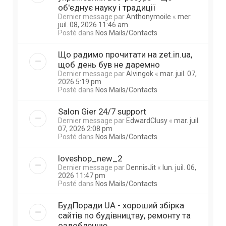
об'єднує науку і традиції
Dernier message par
Anthonymoile
«
mer.
juil. 08, 2026 11:46 am
Posté dans
Nos Mails/Contacts
Що радимо прочитати на zet.in.ua,
щоб день був не даремно
Dernier message par
Alvingok
«
mar. juil. 07,
2026 5:19 pm
Posté dans
Nos Mails/Contacts
Salon Gier 24/7 support
Dernier message par
EdwardClusy
«
mar. juil.
07, 2026 2:08 pm
Posté dans
Nos Mails/Contacts
loveshop_new_2
Dernier message par
DennisJit
«
lun. juil. 06,
2026 11:47 pm
Posté dans
Nos Mails/Contacts
БудПоради UA - хороший збірка
сайтів по будівництву, ремонту та
оздобленню