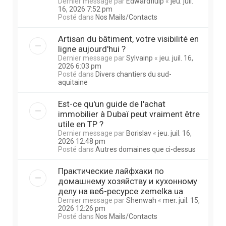
Dernier message par
Edwardfluip
«
jeu. juil.
16, 2026 7:52 pm
Posté dans
Nos Mails/Contacts
Artisan du bâtiment, votre visibilité en
ligne aujourd'hui ?
Dernier message par
Sylvainp
«
jeu. juil. 16,
2026 6:03 pm
Posté dans
Divers chantiers du sud-
aquitaine
Est-ce qu'un guide de l'achat
immobilier à Dubaï peut vraiment être
utile en TP ?
Dernier message par
Borislav
«
jeu. juil. 16,
2026 12:48 pm
Posté dans
Autres domaines que ci-dessus
Практические лайфхаки по
домашнему хозяйству и кухонному
делу на веб-ресурсе zemelka.ua
Dernier message par
Shenwah
«
mer. juil. 15,
2026 12:26 pm
Posté dans
Nos Mails/Contacts