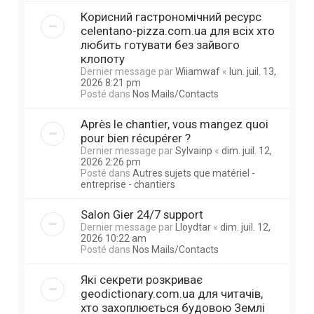
Корисний гастрономічний ресурс
celentano-pizza.com.ua для всіх хто
любить готувати без зайвого
клопоту
Dernier message par
Wiiamwaf
«
lun. juil. 13,
2026 8:21 pm
Posté dans
Nos Mails/Contacts
Après le chantier, vous mangez quoi
pour bien récupérer ?
Dernier message par
Sylvainp
«
dim. juil. 12,
2026 2:26 pm
Posté dans
Autres sujets que matériel -
entreprise - chantiers
Salon Gier 24/7 support
Dernier message par
Lloydtar
«
dim. juil. 12,
2026 10:22 am
Posté dans
Nos Mails/Contacts
Які секрети розкриває
geodictionary.com.ua для читачів,
хто захоплюється будовою Землі