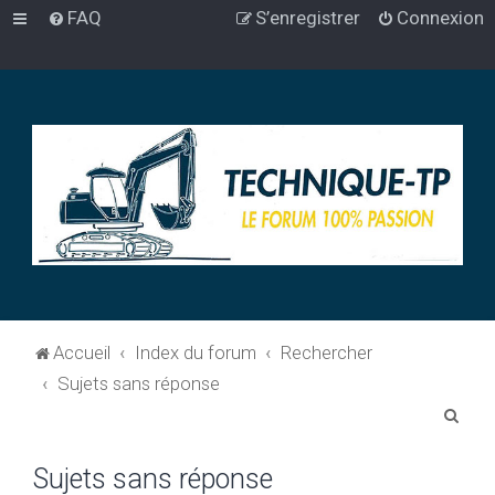
FAQ
S’enregistrer
Connexion
Accueil
Index du forum
Rechercher
Sujets sans réponse
R
e
Sujets sans réponse
c