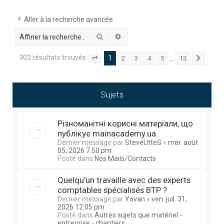
h
e
Aller à la recherche avancée
r
Rechercher
Recherche avancée
c
303 résultats trouvés
1
…
2
3
4
5
13
Page
1
sur
13
Suivan
h
e
r
Sujets
Різноманітні корисні матеріали, що
публікує mainacademy.ua
Dernier message par
SteveUtteS
«
mer. août
05, 2026 7:50 pm
Posté dans
Nos Mails/Contacts
Quelqu'un travaille avec des experts
comptables spécialisés BTP ?
Dernier message par
Yovan
«
ven. juil. 31,
2026 12:05 pm
Posté dans
Autres sujets que matériel -
entreprise - chantiers