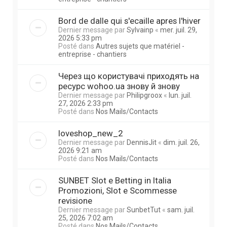
Bord de dalle qui s'ecaille apres l'hiver
Dernier message par
Sylvainp
«
mer. juil. 29,
2026 5:33 pm
Posté dans
Autres sujets que matériel -
entreprise - chantiers
Через що користувачі приходять на
ресурс wohoo.ua знову й знову
Dernier message par
Philipgroox
«
lun. juil.
27, 2026 2:33 pm
Posté dans
Nos Mails/Contacts
loveshop_new_2
Dernier message par
DennisJit
«
dim. juil. 26,
2026 9:21 am
Posté dans
Nos Mails/Contacts
SUNBET Slot e Betting in Italia
Promozioni, Slot e Scommesse
revisione
Dernier message par
SunbetTut
«
sam. juil.
25, 2026 7:02 am
Posté dans
Nos Mails/Contacts