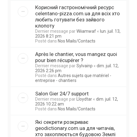
Корисний гастрономічний ресурс
celentano-pizza.com.ua для всіх хто
любить готувати без зайвого
клопоту
Dernier message par
Wiiamwaf
«
lun. juil. 13,
2026 8:21 pm
Posté dans
Nos Mails/Contacts
Après le chantier, vous mangez quoi
pour bien récupérer ?
Dernier message par
Sylvainp
«
dim. juil. 12,
2026 2:26 pm
Posté dans
Autres sujets que matériel -
entreprise - chantiers
Salon Gier 24/7 support
Dernier message par
Lloydtar
«
dim. juil. 12,
2026 10:22 am
Posté dans
Nos Mails/Contacts
Які секрети розкриває
geodictionary.com.ua для читачів,
хто захоплюється будовою Землі