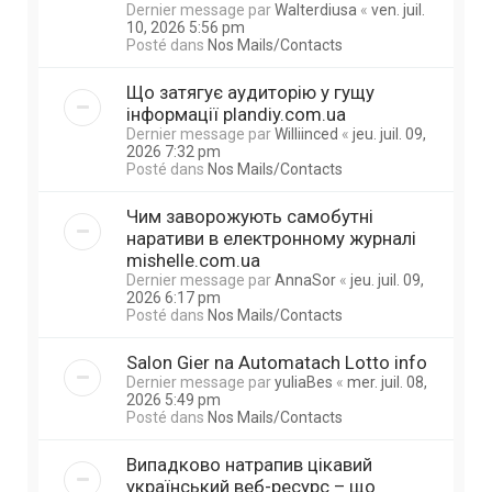
Dernier message par
Walterdiusa
«
ven. juil.
10, 2026 5:56 pm
Posté dans
Nos Mails/Contacts
Що затягує аудиторію у гущу
інформації plandiy.com.ua
Dernier message par
Williinced
«
jeu. juil. 09,
2026 7:32 pm
Posté dans
Nos Mails/Contacts
Чим заворожують самобутні
наративи в електронному журналі
mishelle.com.ua
Dernier message par
AnnaSor
«
jeu. juil. 09,
2026 6:17 pm
Posté dans
Nos Mails/Contacts
Salon Gier na Automatach Lotto info
Dernier message par
yuliaBes
«
mer. juil. 08,
2026 5:49 pm
Posté dans
Nos Mails/Contacts
Випадково натрапив цікавий
український веб-ресурс – що