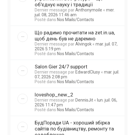
об'єднує науку і традиції
Dernier message par
Anthonymoile
«
mer.
juil. 08, 2026 11:46 am
Posté dans
Nos Mails/Contacts
Що радимо прочитати на zet.in.ua,
щоб день був не даремно
Dernier message par
Alvingok
«
mar. juil. 07,
2026 5:19 pm
Posté dans
Nos Mails/Contacts
Salon Gier 24/7 support
Dernier message par
EdwardClusy
«
mar. juil.
07, 2026 2:08 pm
Posté dans
Nos Mails/Contacts
loveshop_new_2
Dernier message par
DennisJit
«
lun. juil. 06,
2026 11:47 pm
Posté dans
Nos Mails/Contacts
БудПоради UA - хороший збірка
сайтів по будівництву, ремонту та
оздобленню