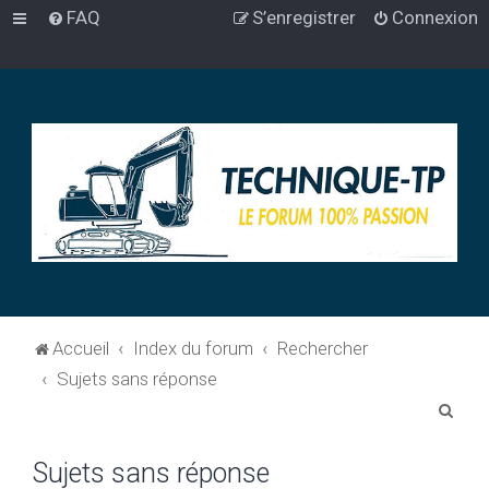
FAQ
S’enregistrer
Connexion
Accueil
Index du forum
Rechercher
Sujets sans réponse
R
e
Sujets sans réponse
c