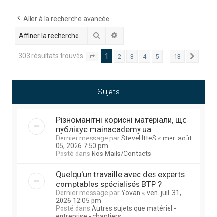
h
e
Aller à la recherche avancée
r
Rechercher
Recherche avancée
c
303 résultats trouvés
1
…
2
3
4
5
13
Page
1
sur
13
Suivan
h
e
r
Sujets
Різноманітні корисні матеріали, що
публікує mainacademy.ua
Dernier message par
SteveUtteS
«
mer. août
05, 2026 7:50 pm
Posté dans
Nos Mails/Contacts
Quelqu'un travaille avec des experts
comptables spécialisés BTP ?
Dernier message par
Yovan
«
ven. juil. 31,
2026 12:05 pm
Posté dans
Autres sujets que matériel -
entreprise - chantiers