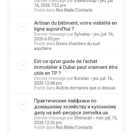
Dernier message par
Edwardfluip
«
jeu. juil.
16, 2026 7:52 pm
Posté dans
Nos Mails/Contacts
Artisan du bâtiment, votre visibilité en
ligne aujourd'hui ?
Dernier message par
Sylvainp
«
jeu. juil. 16,
2026 6:03 pm
Posté dans
Divers chantiers du sud-
aquitaine
Est-ce qu'un guide de l'achat
immobilier à Dubaï peut vraiment être
utile en TP ?
Dernier message par
Borislav
«
jeu. juil. 16,
2026 12:48 pm
Posté dans
Autres domaines que ci-dessus
Практические лайфхаки по
домашнему хозяйству и кухонному
делу на веб-ресурсе zemelka.ua
Dernier message par
Shenwah
«
mer. juil. 15,
2026 12:26 pm
Posté dans
Nos Mails/Contacts