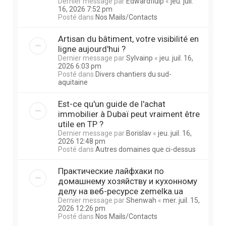
Dernier message par
Edwardfluip
«
jeu. juil.
16, 2026 7:52 pm
Posté dans
Nos Mails/Contacts
Artisan du bâtiment, votre visibilité en
ligne aujourd'hui ?
Dernier message par
Sylvainp
«
jeu. juil. 16,
2026 6:03 pm
Posté dans
Divers chantiers du sud-
aquitaine
Est-ce qu'un guide de l'achat
immobilier à Dubaï peut vraiment être
utile en TP ?
Dernier message par
Borislav
«
jeu. juil. 16,
2026 12:48 pm
Posté dans
Autres domaines que ci-dessus
Практические лайфхаки по
домашнему хозяйству и кухонному
делу на веб-ресурсе zemelka.ua
Dernier message par
Shenwah
«
mer. juil. 15,
2026 12:26 pm
Posté dans
Nos Mails/Contacts