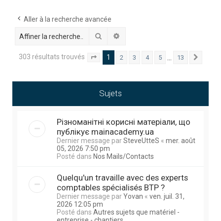
h
e
Aller à la recherche avancée
r
Rechercher
Recherche avancée
c
303 résultats trouvés
1
…
2
3
4
5
13
Page
1
sur
13
Suivan
h
e
r
Sujets
Різноманітні корисні матеріали, що
публікує mainacademy.ua
Dernier message par
SteveUtteS
«
mer. août
05, 2026 7:50 pm
Posté dans
Nos Mails/Contacts
Quelqu'un travaille avec des experts
comptables spécialisés BTP ?
Dernier message par
Yovan
«
ven. juil. 31,
2026 12:05 pm
Posté dans
Autres sujets que matériel -
entreprise - chantiers