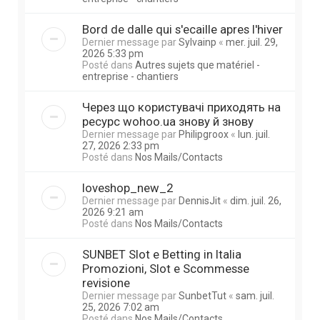
Bord de dalle qui s'ecaille apres l'hiver
Dernier message par
Sylvainp
«
mer. juil. 29,
2026 5:33 pm
Posté dans
Autres sujets que matériel -
entreprise - chantiers
Через що користувачі приходять на
ресурс wohoo.ua знову й знову
Dernier message par
Philipgroox
«
lun. juil.
27, 2026 2:33 pm
Posté dans
Nos Mails/Contacts
loveshop_new_2
Dernier message par
DennisJit
«
dim. juil. 26,
2026 9:21 am
Posté dans
Nos Mails/Contacts
SUNBET Slot e Betting in Italia
Promozioni, Slot e Scommesse
revisione
Dernier message par
SunbetTut
«
sam. juil.
25, 2026 7:02 am
Posté dans
Nos Mails/Contacts