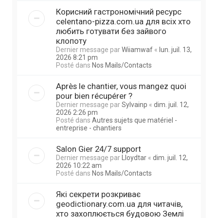
Корисний гастрономічний ресурс
celentano-pizza.com.ua для всіх хто
любить готувати без зайвого
клопоту
Dernier message par
Wiiamwaf
«
lun. juil. 13,
2026 8:21 pm
Posté dans
Nos Mails/Contacts
Après le chantier, vous mangez quoi
pour bien récupérer ?
Dernier message par
Sylvainp
«
dim. juil. 12,
2026 2:26 pm
Posté dans
Autres sujets que matériel -
entreprise - chantiers
Salon Gier 24/7 support
Dernier message par
Lloydtar
«
dim. juil. 12,
2026 10:22 am
Posté dans
Nos Mails/Contacts
Які секрети розкриває
geodictionary.com.ua для читачів,
хто захоплюється будовою Землі