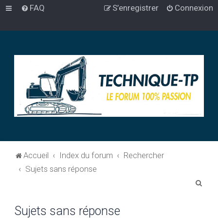
FAQ
S’enregistrer
Connexion
Accueil
Index du forum
Rechercher
Sujets sans réponse
R
e
Sujets sans réponse
c