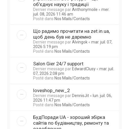
об'єднує науку і традиції
Dernier message par
Anthonymoile
«
mer.
juil. 08, 2026 11:46 am
Posté dans
Nos Mails/Contacts
Що радимо прочитати на zet.in.ua,
щоб день був не даремно
Dernier message par
Alvingok
«
mar. juil. 07,
2026 5:19 pm
Posté dans
Nos Mails/Contacts
Salon Gier 24/7 support
Dernier message par
EdwardClusy
«
mar. juil.
07, 2026 2:08 pm
Posté dans
Nos Mails/Contacts
loveshop_new_2
Dernier message par
DennisJit
«
lun. juil. 06,
2026 11:47 pm
Posté dans
Nos Mails/Contacts
БудПоради UA - хороший збірка
сайтів по будівництву, ремонту та
оздобленню