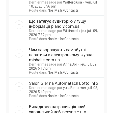
Dernier message par
Walterdiusa
«
ven. juil.
10, 2026 5:56 pm
Posté dans
Nos Mails/Contacts
Що затягує аудиторію у гущу
інформації plandiy.com.ua
Dernier message par
Williinced
«
jeu. juil. 09,
2026 7:32 pm
Posté dans
Nos Mails/Contacts
Чим заворожують самобутні
наративи в електронному журналі
mishelle.com.ua
Dernier message par
AnnaSor
«
jeu. juil. 09,
2026 6:17 pm
Posté dans
Nos Mails/Contacts
Salon Gier na Automatach Lotto info
Dernier message par
yuliaBes
«
mer. juil. 08,
2026 5:49 pm
Posté dans
Nos Mails/Contacts
Випадково натрапив цікавий
український веб-ресурс – що