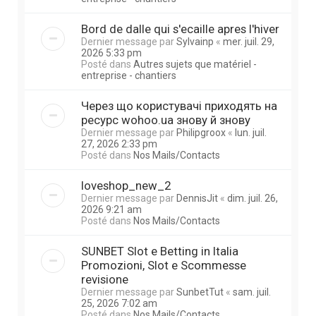
Bord de dalle qui s'ecaille apres l'hiver
Dernier message par
Sylvainp
«
mer. juil. 29,
2026 5:33 pm
Posté dans
Autres sujets que matériel -
entreprise - chantiers
Через що користувачі приходять на
ресурс wohoo.ua знову й знову
Dernier message par
Philipgroox
«
lun. juil.
27, 2026 2:33 pm
Posté dans
Nos Mails/Contacts
loveshop_new_2
Dernier message par
DennisJit
«
dim. juil. 26,
2026 9:21 am
Posté dans
Nos Mails/Contacts
SUNBET Slot e Betting in Italia
Promozioni, Slot e Scommesse
revisione
Dernier message par
SunbetTut
«
sam. juil.
25, 2026 7:02 am
Posté dans
Nos Mails/Contacts