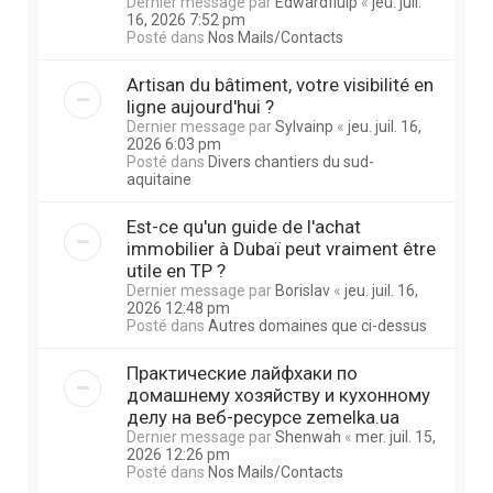
Dernier message par
Edwardfluip
«
jeu. juil.
16, 2026 7:52 pm
Posté dans
Nos Mails/Contacts
Artisan du bâtiment, votre visibilité en
ligne aujourd'hui ?
Dernier message par
Sylvainp
«
jeu. juil. 16,
2026 6:03 pm
Posté dans
Divers chantiers du sud-
aquitaine
Est-ce qu'un guide de l'achat
immobilier à Dubaï peut vraiment être
utile en TP ?
Dernier message par
Borislav
«
jeu. juil. 16,
2026 12:48 pm
Posté dans
Autres domaines que ci-dessus
Практические лайфхаки по
домашнему хозяйству и кухонному
делу на веб-ресурсе zemelka.ua
Dernier message par
Shenwah
«
mer. juil. 15,
2026 12:26 pm
Posté dans
Nos Mails/Contacts