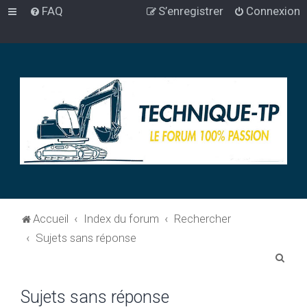
FAQ
S’enregistrer
Connexion
Accueil
Index du forum
Rechercher
Sujets sans réponse
R
e
Sujets sans réponse
c