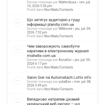
Dernier message par
Walterdiusa
«
ven. juil.
10, 2026 5:56 pm
Posté dans
Nos Mails/Contacts
Що затягує аудиторію у гущу
інформації plandiy.com.ua
Dernier message par
Williinced
«
jeu. juil. 09,
2026 7:32 pm
Posté dans
Nos Mails/Contacts
Чим заворожують самобутні
наративи в електронному журналі
mishelle.com.ua
Dernier message par
AnnaSor
«
jeu. juil. 09,
2026 6:17 pm
Posté dans
Nos Mails/Contacts
Salon Gier na Automatach Lotto info
Dernier message par
yuliaBes
«
mer. juil. 08,
2026 5:49 pm
Posté dans
Nos Mails/Contacts
Випадково натрапив цікавий
український веб-ресурс – що