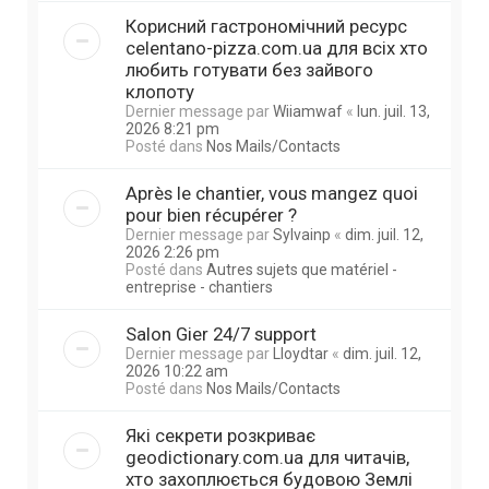
Корисний гастрономічний ресурс
celentano-pizza.com.ua для всіх хто
любить готувати без зайвого
клопоту
Dernier message par
Wiiamwaf
«
lun. juil. 13,
2026 8:21 pm
Posté dans
Nos Mails/Contacts
Après le chantier, vous mangez quoi
pour bien récupérer ?
Dernier message par
Sylvainp
«
dim. juil. 12,
2026 2:26 pm
Posté dans
Autres sujets que matériel -
entreprise - chantiers
Salon Gier 24/7 support
Dernier message par
Lloydtar
«
dim. juil. 12,
2026 10:22 am
Posté dans
Nos Mails/Contacts
Які секрети розкриває
geodictionary.com.ua для читачів,
хто захоплюється будовою Землі