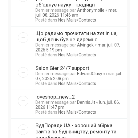
об'єднує науку і традиції
Dernier message par
Anthonymoile
«
mer.
juil. 08, 2026 11:46 am
Posté dans
Nos Mails/Contacts
Що радимо прочитати на zet.in.ua,
щоб день був не даремно
Dernier message par
Alvingok
«
mar. juil. 07,
2026 5:19 pm
Posté dans
Nos Mails/Contacts
Salon Gier 24/7 support
Dernier message par
EdwardClusy
«
mar. juil.
07, 2026 2:08 pm
Posté dans
Nos Mails/Contacts
loveshop_new_2
Dernier message par
DennisJit
«
lun. juil. 06,
2026 11:47 pm
Posté dans
Nos Mails/Contacts
БудПоради UA - хороший збірка
сайтів по будівництву, ремонту та
оздобленню