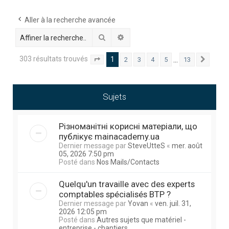
h
e
Aller à la recherche avancée
r
Rechercher
Recherche avancée
c
303 résultats trouvés
1
…
2
3
4
5
13
Page
1
sur
13
Suivan
h
e
r
Sujets
Різноманітні корисні матеріали, що
публікує mainacademy.ua
Dernier message par
SteveUtteS
«
mer. août
05, 2026 7:50 pm
Posté dans
Nos Mails/Contacts
Quelqu'un travaille avec des experts
comptables spécialisés BTP ?
Dernier message par
Yovan
«
ven. juil. 31,
2026 12:05 pm
Posté dans
Autres sujets que matériel -
entreprise - chantiers