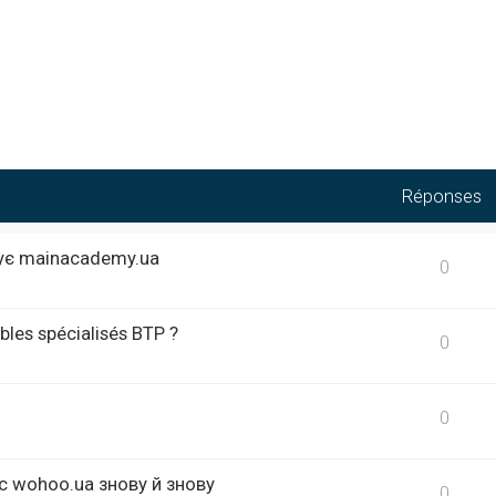
Réponses
кує mainacademy.ua
0
bles spécialisés BTP ?
0
0
с wohoo.ua знову й знову
0