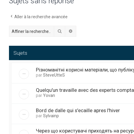
Sujets sans réponse
Aller à la recherche avancée
Rechercher
Recherche avancée
Sujets
Різноманітні корисні матеріали, що публі
par
SteveUtteS
Quelqu'un travaille avec des experts compta
par
Yovan
Bord de dalle qui s'ecaille apres l'hiver
par
Sylvainp
Через що користувачі приходять на ресур