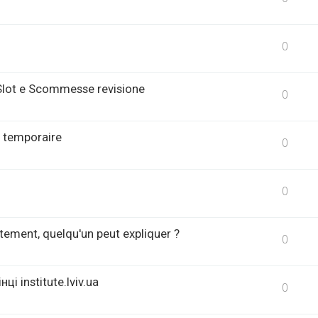
0
 Slot e Scommesse revisione
0
 temporaire
0
0
tement, quelqu'un peut expliquer ?
0
і institute.lviv.ua
0