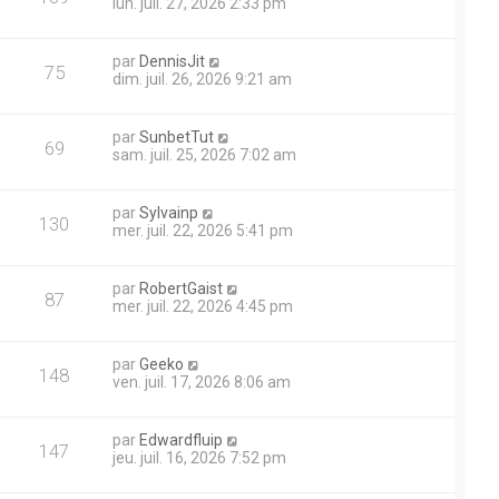
lun. juil. 27, 2026 2:33 pm
par
DennisJit
75
dim. juil. 26, 2026 9:21 am
par
SunbetTut
69
sam. juil. 25, 2026 7:02 am
par
Sylvainp
130
mer. juil. 22, 2026 5:41 pm
par
RobertGaist
87
mer. juil. 22, 2026 4:45 pm
par
Geeko
148
ven. juil. 17, 2026 8:06 am
par
Edwardfluip
147
jeu. juil. 16, 2026 7:52 pm