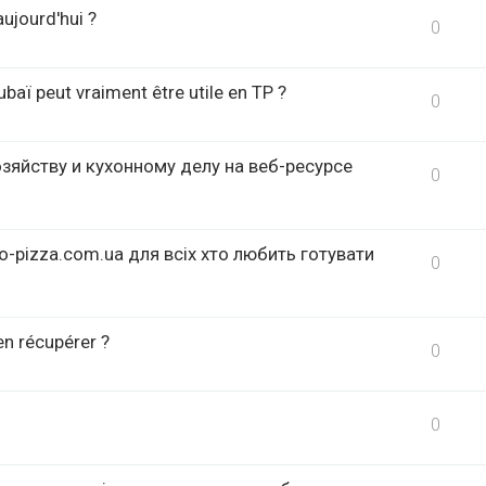
aujourd'hui ?
0
ubaï peut vraiment être utile en TP ?
0
яйству и кухонному делу на веб-ресурсе
0
o-pizza.com.ua для всіх хто любить готувати
0
en récupérer ?
0
0