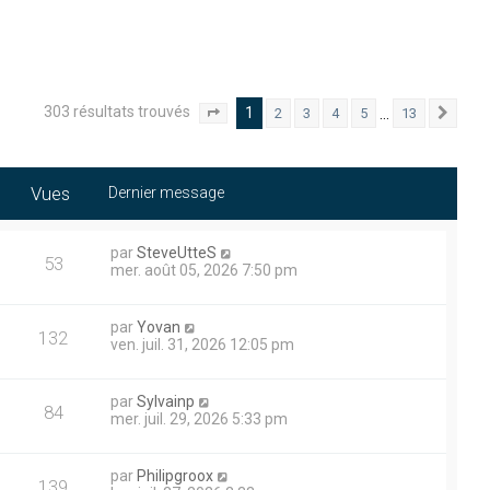
303 résultats trouvés
1
…
2
3
4
5
13
Page
1
sur
13
Suiv
Vues
Dernier message
par
SteveUtteS
53
mer. août 05, 2026 7:50 pm
par
Yovan
132
ven. juil. 31, 2026 12:05 pm
par
Sylvainp
84
mer. juil. 29, 2026 5:33 pm
par
Philipgroox
139