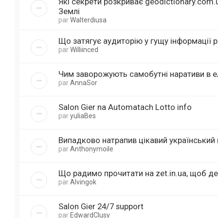
Які секрети розкриває geodictionary.com
Землі
par
Walterdiusa
Що затягує аудиторію у гущу інформації p
par
Williinced
Чим заворожують самобутні наративи в е
par
AnnaSor
Salon Gier na Automatach Lotto info
par
yuliaBes
Випадково натрапив цікавий український в
par
Anthonymoile
Що радимо прочитати на zet.in.ua, щоб д
par
Alvingok
Salon Gier 24/7 support
par
EdwardClusy