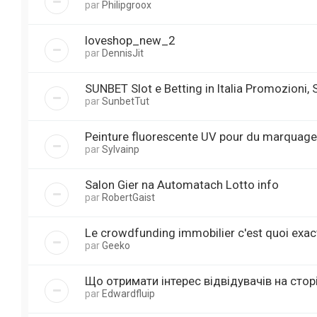
par
Philipgroox
loveshop_new_2
par
DennisJit
SUNBET Slot e Betting in Italia Promozioni,
par
SunbetTut
Peinture fluorescente UV pour du marquage
par
Sylvainp
Salon Gier na Automatach Lotto info
par
RobertGaist
Le crowdfunding immobilier c'est quoi exac
par
Geeko
Що отримати інтерес відвідувачів на сторінц
par
Edwardfluip