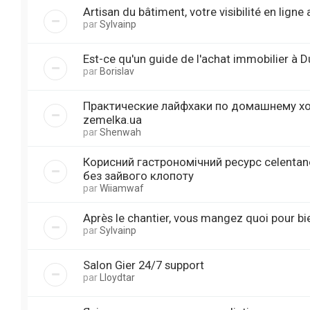
Artisan du bâtiment, votre visibilité en ligne 
par
Sylvainp
Est-ce qu'un guide de l'achat immobilier à D
par
Borislav
Практические лайфхаки по домашнему хоз
zemelka.ua
par
Shenwah
Корисний гастрономічний ресурс celentan
без зайвого клопоту
par
Wiiamwaf
Après le chantier, vous mangez quoi pour bi
par
Sylvainp
Salon Gier 24/7 support
par
Lloydtar