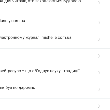
.ua для читачів, хто захоплюється будовою
0
landiy.com.ua
0
лектронному журналі mishelle.com.ua
0
0
еб-ресурс – що об'єднує науку і традиції
0
ень був не даремно
0
0