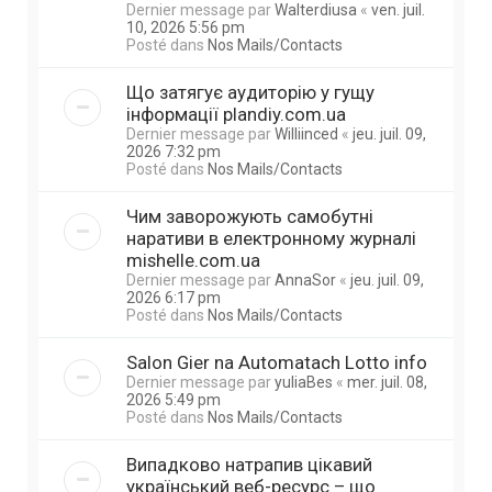
Dernier message par
Walterdiusa
«
ven. juil.
10, 2026 5:56 pm
Posté dans
Nos Mails/Contacts
Що затягує аудиторію у гущу
інформації plandiy.com.ua
Dernier message par
Williinced
«
jeu. juil. 09,
2026 7:32 pm
Posté dans
Nos Mails/Contacts
Чим заворожують самобутні
наративи в електронному журналі
mishelle.com.ua
Dernier message par
AnnaSor
«
jeu. juil. 09,
2026 6:17 pm
Posté dans
Nos Mails/Contacts
Salon Gier na Automatach Lotto info
Dernier message par
yuliaBes
«
mer. juil. 08,
2026 5:49 pm
Posté dans
Nos Mails/Contacts
Випадково натрапив цікавий
український веб-ресурс – що