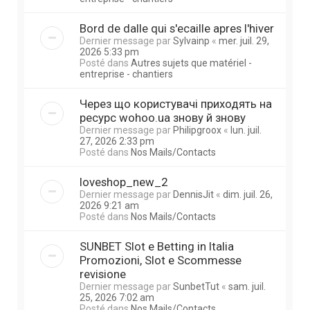
Bord de dalle qui s'ecaille apres l'hiver
Dernier message par
Sylvainp
«
mer. juil. 29,
2026 5:33 pm
Posté dans
Autres sujets que matériel -
entreprise - chantiers
Через що користувачі приходять на
ресурс wohoo.ua знову й знову
Dernier message par
Philipgroox
«
lun. juil.
27, 2026 2:33 pm
Posté dans
Nos Mails/Contacts
loveshop_new_2
Dernier message par
DennisJit
«
dim. juil. 26,
2026 9:21 am
Posté dans
Nos Mails/Contacts
SUNBET Slot e Betting in Italia
Promozioni, Slot e Scommesse
revisione
Dernier message par
SunbetTut
«
sam. juil.
25, 2026 7:02 am
Posté dans
Nos Mails/Contacts