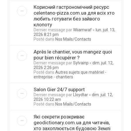
Корисний гастрономічний ресурс
celentano-pizza.com.ua для всіх хто
любить готувати без зайвого
клопоту
Dernier message par
Wiiamwaf
«
lun. juil. 13,
2026 8:21 pm
Posté dans
Nos Mails/Contacts
Après le chantier, vous mangez quoi
pour bien récupérer ?
Dernier message par
Sylvainp
«
dim. juil. 12,
2026 2:26 pm
Posté dans
Autres sujets que matériel -
entreprise - chantiers
Salon Gier 24/7 support
Dernier message par
Lloydtar
«
dim. juil. 12,
2026 10:22 am
Posté dans
Nos Mails/Contacts
Які секрети розкриває
geodictionary.com.ua для читачів,
хто захоплюється будовою Землі