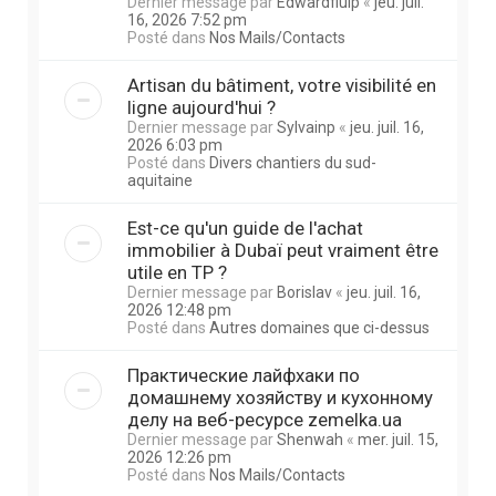
Dernier message par
Edwardfluip
«
jeu. juil.
16, 2026 7:52 pm
Posté dans
Nos Mails/Contacts
Artisan du bâtiment, votre visibilité en
ligne aujourd'hui ?
Dernier message par
Sylvainp
«
jeu. juil. 16,
2026 6:03 pm
Posté dans
Divers chantiers du sud-
aquitaine
Est-ce qu'un guide de l'achat
immobilier à Dubaï peut vraiment être
utile en TP ?
Dernier message par
Borislav
«
jeu. juil. 16,
2026 12:48 pm
Posté dans
Autres domaines que ci-dessus
Практические лайфхаки по
домашнему хозяйству и кухонному
делу на веб-ресурсе zemelka.ua
Dernier message par
Shenwah
«
mer. juil. 15,
2026 12:26 pm
Posté dans
Nos Mails/Contacts