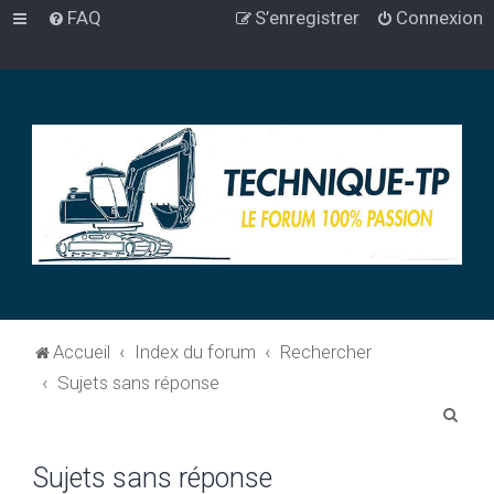
FAQ
S’enregistrer
Connexion
Accueil
Index du forum
Rechercher
Sujets sans réponse
R
e
Sujets sans réponse
c