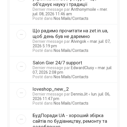
об'єднує науку і традиції
Dernier message par
Anthonymoile
«
mer.
juil. 08, 2026 11:46 am
Posté dans
Nos Mails/Contacts
Що радимо прочитати на zet.in.ua,
щоб день був не даремно
Dernier message par
Alvingok
«
mar. juil. 07,
2026 5:19 pm
Posté dans
Nos Mails/Contacts
Salon Gier 24/7 support
Dernier message par
EdwardClusy
«
mar. juil.
07, 2026 2:08 pm
Posté dans
Nos Mails/Contacts
loveshop_new_2
Dernier message par
DennisJit
«
lun. juil. 06,
2026 11:47 pm
Posté dans
Nos Mails/Contacts
БудПоради UA - хороший збірка
сайтів по будівництву, ремонту та
оздобленню