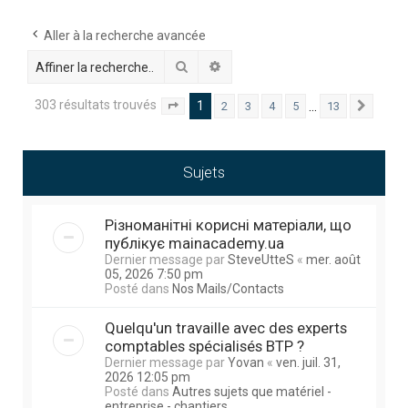
h
e
Aller à la recherche avancée
r
Rechercher
Recherche avancée
c
303 résultats trouvés
1
…
2
3
4
5
13
Page
1
sur
13
Suivan
h
e
r
Sujets
Різноманітні корисні матеріали, що
публікує mainacademy.ua
Dernier message par
SteveUtteS
«
mer. août
05, 2026 7:50 pm
Posté dans
Nos Mails/Contacts
Quelqu'un travaille avec des experts
comptables spécialisés BTP ?
Dernier message par
Yovan
«
ven. juil. 31,
2026 12:05 pm
Posté dans
Autres sujets que matériel -
entreprise - chantiers