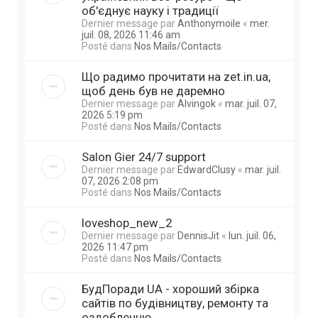
об'єднує науку і традиції
Dernier message par
Anthonymoile
«
mer.
juil. 08, 2026 11:46 am
Posté dans
Nos Mails/Contacts
Що радимо прочитати на zet.in.ua,
щоб день був не даремно
Dernier message par
Alvingok
«
mar. juil. 07,
2026 5:19 pm
Posté dans
Nos Mails/Contacts
Salon Gier 24/7 support
Dernier message par
EdwardClusy
«
mar. juil.
07, 2026 2:08 pm
Posté dans
Nos Mails/Contacts
loveshop_new_2
Dernier message par
DennisJit
«
lun. juil. 06,
2026 11:47 pm
Posté dans
Nos Mails/Contacts
БудПоради UA - хороший збірка
сайтів по будівництву, ремонту та
оздобленню