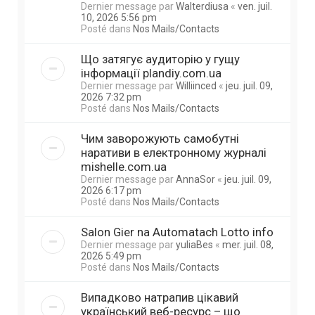
Dernier message par
Walterdiusa
«
ven. juil.
10, 2026 5:56 pm
Posté dans
Nos Mails/Contacts
Що затягує аудиторію у гущу
інформації plandiy.com.ua
Dernier message par
Williinced
«
jeu. juil. 09,
2026 7:32 pm
Posté dans
Nos Mails/Contacts
Чим заворожують самобутні
наративи в електронному журналі
mishelle.com.ua
Dernier message par
AnnaSor
«
jeu. juil. 09,
2026 6:17 pm
Posté dans
Nos Mails/Contacts
Salon Gier na Automatach Lotto info
Dernier message par
yuliaBes
«
mer. juil. 08,
2026 5:49 pm
Posté dans
Nos Mails/Contacts
Випадково натрапив цікавий
український веб-ресурс – що