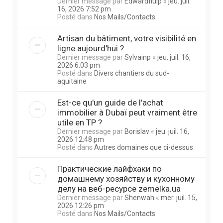
Dernier message par
Edwardfluip
«
jeu. juil.
16, 2026 7:52 pm
Posté dans
Nos Mails/Contacts
Artisan du bâtiment, votre visibilité en
ligne aujourd'hui ?
Dernier message par
Sylvainp
«
jeu. juil. 16,
2026 6:03 pm
Posté dans
Divers chantiers du sud-
aquitaine
Est-ce qu'un guide de l'achat
immobilier à Dubaï peut vraiment être
utile en TP ?
Dernier message par
Borislav
«
jeu. juil. 16,
2026 12:48 pm
Posté dans
Autres domaines que ci-dessus
Практические лайфхаки по
домашнему хозяйству и кухонному
делу на веб-ресурсе zemelka.ua
Dernier message par
Shenwah
«
mer. juil. 15,
2026 12:26 pm
Posté dans
Nos Mails/Contacts