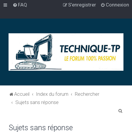
FAQ
S’enregistrer
Connexion
Accueil
Index du forum
Rechercher
Sujets sans réponse
R
e
Sujets sans réponse
c