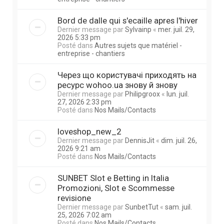
Bord de dalle qui s'ecaille apres l'hiver
Dernier message par
Sylvainp
«
mer. juil. 29,
2026 5:33 pm
Posté dans
Autres sujets que matériel -
entreprise - chantiers
Через що користувачі приходять на
ресурс wohoo.ua знову й знову
Dernier message par
Philipgroox
«
lun. juil.
27, 2026 2:33 pm
Posté dans
Nos Mails/Contacts
loveshop_new_2
Dernier message par
DennisJit
«
dim. juil. 26,
2026 9:21 am
Posté dans
Nos Mails/Contacts
SUNBET Slot e Betting in Italia
Promozioni, Slot e Scommesse
revisione
Dernier message par
SunbetTut
«
sam. juil.
25, 2026 7:02 am
Posté dans
Nos Mails/Contacts