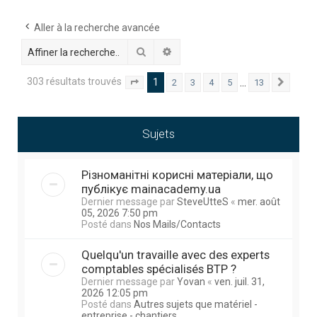
h
e
Aller à la recherche avancée
r
Rechercher
Recherche avancée
c
303 résultats trouvés
1
…
2
3
4
5
13
Page
1
sur
13
Suivan
h
e
r
Sujets
Різноманітні корисні матеріали, що
публікує mainacademy.ua
Dernier message par
SteveUtteS
«
mer. août
05, 2026 7:50 pm
Posté dans
Nos Mails/Contacts
Quelqu'un travaille avec des experts
comptables spécialisés BTP ?
Dernier message par
Yovan
«
ven. juil. 31,
2026 12:05 pm
Posté dans
Autres sujets que matériel -
entreprise - chantiers