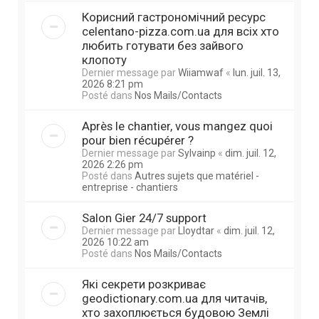
Корисний гастрономічний ресурс
celentano-pizza.com.ua для всіх хто
любить готувати без зайвого
клопоту
Dernier message par
Wiiamwaf
«
lun. juil. 13,
2026 8:21 pm
Posté dans
Nos Mails/Contacts
Après le chantier, vous mangez quoi
pour bien récupérer ?
Dernier message par
Sylvainp
«
dim. juil. 12,
2026 2:26 pm
Posté dans
Autres sujets que matériel -
entreprise - chantiers
Salon Gier 24/7 support
Dernier message par
Lloydtar
«
dim. juil. 12,
2026 10:22 am
Posté dans
Nos Mails/Contacts
Які секрети розкриває
geodictionary.com.ua для читачів,
хто захоплюється будовою Землі